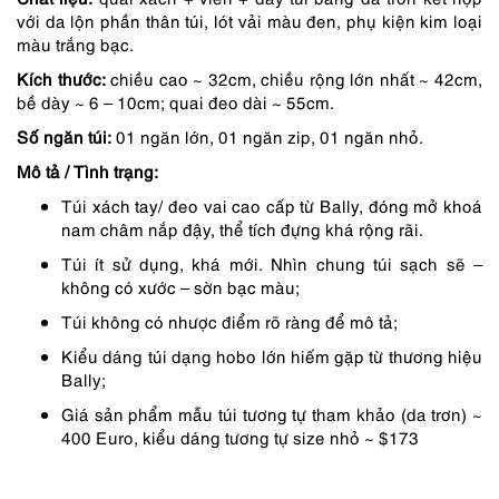
6,490,000 ₫.
là:
với da lộn phần thân túi, lót vải màu đen, phụ kiện kim loại
5,517,000 ₫.
màu trắng bạc.
Kích thước:
chiều cao ~ 32cm, chiều rộng lớn nhất ~ 42cm,
bề dày ~ 6 – 10cm; quai đeo dài ~ 55cm.
Số ngăn túi:
01 ngăn lớn, 01 ngăn zip, 01 ngăn nhỏ.
Mô tả / Tình trạng:
Túi xách tay/ đeo vai cao cấp từ Bally, đóng mở khoá
nam châm nắp đậy, thể tích đựng khá rộng rãi.
Túi ít sử dụng, khá mới. Nhìn chung túi sạch sẽ –
không có xước – sờn bạc màu;
Túi không có nhược điểm rõ ràng để mô tả;
Kiểu dáng túi dạng hobo lớn hiếm gặp từ thương hiệu
Bally;
Giá sản phẩm mẫu túi tương tự tham khảo (da trơn) ~
400 Euro, kiểu dáng tương tự size nhỏ ~ $173