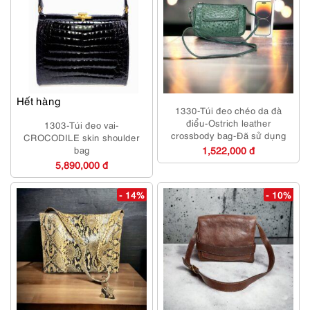
Hết hàng
1330-Túi đeo chéo da đà
điểu-Ostrich leather
1303-Túi đeo vai-
crossbody bag-Đã sử dụng
CROCODILE skin shoulder
bag
1,522,000 đ
5,890,000 đ
- 14%
- 10%