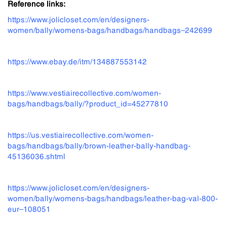
Reference links:
https://www.jolicloset.com/en/designers-
women/bally/womens-bags/handbags/handbags–242699
https://www.ebay.de/itm/134887553142
https://www.vestiairecollective.com/women-
bags/handbags/bally/?product_id=45277810
https://us.vestiairecollective.com/women-
bags/handbags/bally/brown-leather-bally-handbag-
45136036.shtml
https://www.jolicloset.com/en/designers-
women/bally/womens-bags/handbags/leather-bag-val-800-
eur–108051