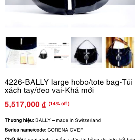
4226-BALLY large hobo/tote bag-Túi
xách tay/đeo vai-Khá mới
(14% off )
5,517,000
₫
Giá
Giá
gốc
hiện
Thương hiệu:
BALLY – made in Switzerland
Series name/code:
CORENA GVEF
là:
tại
Chất liệu:
quai xách + viền + đáy túi bằng da trơn kết hợp