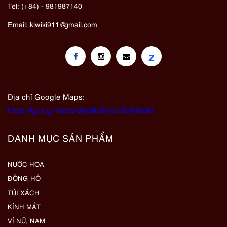
Tel: (+84) - 981987140
Email:
kiwiki911@gmail.com
z
Địa chỉ Google Maps:
https://goo.gl/maps/eby8bKyks7Bx89oa6
DANH MỤC SẢN PHẨM
NƯỚC HOA
ĐỒNG HỒ
TÚI XÁCH
KÍNH MẮT
VÍ NỮ, NAM