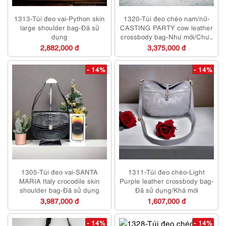
1313-Túi đeo vai-Python skin
1320-Túi đeo chéo nam/nữ-
large shoulder bag-Đã sử
CASTING PARTY cow leather
dụng
crossbody bag-Như mới/Chưa
sử dụng
2,882,000 đ
3,375,000 đ
- 14%
- 14%
1305-Túi đeo vai-SANTA
1311-Túi đeo chéo-Light
MARIA Italy crocodile skin
Purple leather crossbody bag-
shoulder bag-Đã sử dụng
Đã sử dụng/Khá mới
3,987,000 đ
1,607,000 đ
- 14%
- 14%