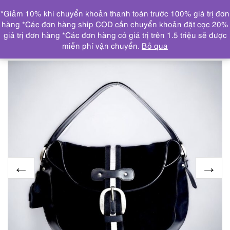
0
*Giảm 10% khi chuyển khoản thanh toán trước 100% giá trị đơn
DANH MỤC
hàng *Các đơn hàng ship COD cần chuyển khoản đặt cọc 20%
giá trị đơn hàng *Các đơn hàng có giá trị trên 1.5 triệu sẽ được
Trang chủ
THƯƠNG HIỆU NỔI BẬT
BALLY
4226-
miễn phí vận chuyển.
Bỏ qua
BALLY large hobo/tote bag-Túi xách tay/đeo vai-Khá mới