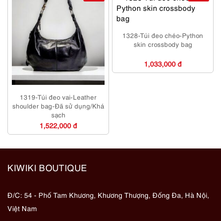
1328-Túi đeo chéo-Python
skin crossbody bag
1,033,000 đ
1319-Túi đeo vai-Leather
shoulder bag-Đã sử dụng/Khá
sạch
1,522,000 đ
KIWIKI BOUTIQUE
Đ/C: 54 - Phố Tam Khương, Khương Thượng, Đống Đa, Hà Nội,
Việt Nam