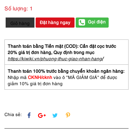
Số lượng: 1
4226-
Gọi điện
Đặt hàng ngay
Giỏ hàng
BALLY
large
hobo/tote
bag-
Thanh toán bằng Tiền mặt (COD): Cần đặt cọc trước
Túi
20% giá trị đơn hàng,
Quy định trong mục
xách
https://kiwiki.vn/phuong-thuc-giao-nhan-hang
/
tay/
đeo
Thanh toán 100% trước bằng chuyển khoản ngân hàng:
vai-
Nhập mã
CKNH/cknh
vào ô "MÃ GIẢM GIÁ" để được
Khá
giảm 10% giá trị đơn hàng
mới
số
lượng
Chia sẻ: