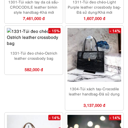
1301-Túi xách tay da cá sấu-
1311-Túi đeo chéo-Light
CROCODILE leather birkin
Purple leather crossbody bag-
style handbag-Khá mới
Đã sử dụng/Khá mới
7,461,000 đ
1,607,000 đ
- 15%
- 14%
1331-Túi đeo chéo-Ostrich
leather crossbody bag
582,000 đ
1304-Túi xách tay-Crocodile
leather handbag-Đã sử dụng
3,137,000 đ
- 14%
- 14%