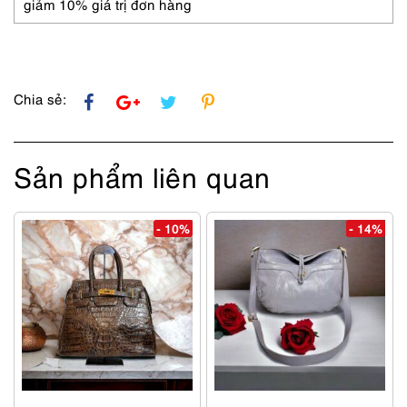
bag-
giảm 10% giá trị đơn hàng
Đã
sử
dụng
số
lượng
Chia sẻ:
Sản phẩm liên quan
- 10%
- 14%