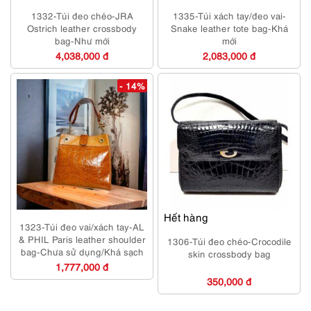
1332-Túi đeo chéo-JRA
1335-Túi xách tay/đeo vai-
Ostrich leather crossbody
Snake leather tote bag-Khá
bag-Như mới
mới
4,038,000 đ
2,083,000 đ
- 14%
Hết hàng
1323-Túi đeo vai/xách tay-AL
& PHIL Paris leather shoulder
1306-Túi đeo chéo-Crocodile
bag-Chưa sử dụng/Khá sạch
skin crossbody bag
1,777,000 đ
350,000 đ