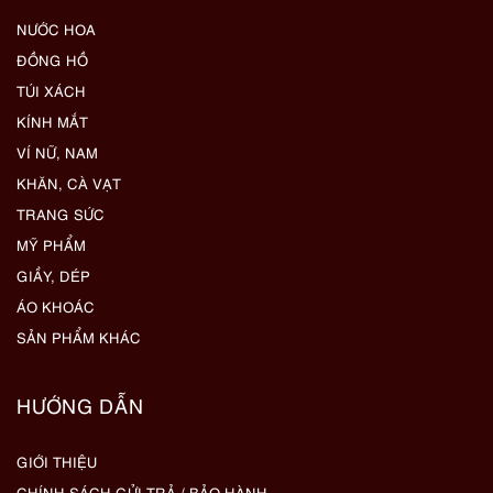
NƯỚC HOA
ĐỒNG HỒ
TÚI XÁCH
KÍNH MẮT
VÍ NỮ, NAM
KHĂN, CÀ VẠT
TRANG SỨC
MỸ PHẨM
GIẦY, DÉP
ÁO KHOÁC
SẢN PHẨM KHÁC
HƯỚNG DẪN
GIỚI THIỆU
CHÍNH SÁCH GỬI TRẢ / BẢO HÀNH