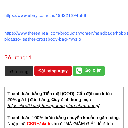
https://www.ebay.com/itm/193221294588
https://www.therealreal.com/products/women/handbags/hobo
picasso-leather-crossbody-bag-mwsio
Số lượng: 1
4199-
Gọi điện
Đặt hàng ngay
Giỏ hàng
Túi
xách
tay/
đeo
Thanh toán bằng Tiền mặt (COD): Cần đặt cọc trước
chéo-
20% giá trị đơn hàng,
Quy định trong mục
PALOMA
https://kiwiki.vn/phuong-thuc-giao-nhan-hang
/
PICASSO
leather
Thanh toán 100% trước bằng chuyển khoản ngân hàng:
handbag/crossbody
Nhập mã
CKNH/cknh
vào ô "MÃ GIẢM GIÁ" để được