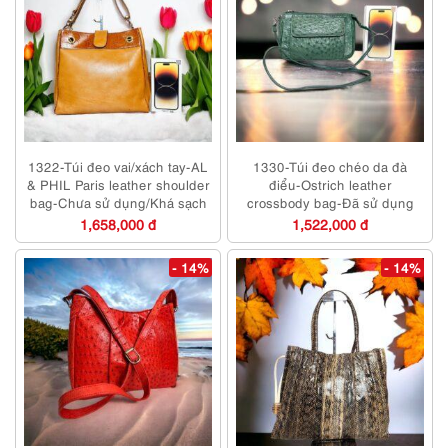
1322-Túi đeo vai/xách tay-AL
1330-Túi đeo chéo da đà
& PHIL Paris leather shoulder
điểu-Ostrich leather
bag-Chưa sử dụng/Khá sạch
crossbody bag-Đã sử dụng
1,658,000 đ
1,522,000 đ
- 14%
- 14%