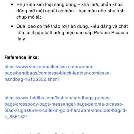
Phụ kiện kim loại sáng bóng – khá mới, phần khoá
đóng mở mặt ngoài có mòn – bạc màu nhẹ như ảnh
chụp mô tả;
Quai đeo có thể tháo rời tiện dụng, kiểu dáng và chất
liệu túi ít gặp từ thương hiệu cao cấp Paloma Picasso
Italy.
Reference links:
https://www.vestiairecollective.com/women-
bags/handbags/comtesse/black-leather-comtesse-
handbag-16136332.shtml
https://www.1stdibs.com/fashion/handbags-purses-
bags/crossbody-bags-messenger-bags/paloma-picasso-
black-signature-x-calfskin-gold-hardware-shoulder-bag/id-
v_856132/