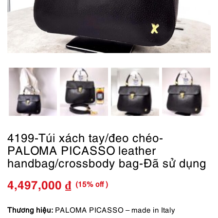
4199-Túi xách tay/đeo chéo-
PALOMA PICASSO leather
handbag/crossbody bag-Đã sử dụng
(15% off )
4,497,000
₫
Giá
Giá
gốc
hiện
Thương hiệu:
PALOMA PICASSO – made in Italy