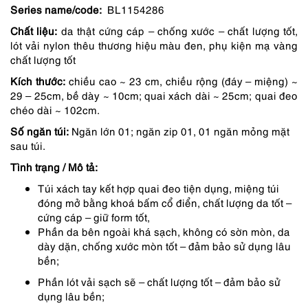
Series name/code:
BL1154286
là:
tại
Chất liệu:
da thật cứng cáp – chống xước – chất lượng tốt,
5,290,000 ₫.
là:
lót vải nylon thêu thương hiệu màu đen, phụ kiện mạ vàng
4,497,000 ₫.
chất lượng tốt
Kích thước:
chiều cao ~ 23 cm, chiều rộng (đáy – miệng) ~
29 – 25cm, bề dày ~ 10cm; quai xách dài ~ 25cm; quai đeo
chéo dài ~ 102cm.
Số ngăn túi:
Ngăn lớn 01; ngăn zip 01, 01 ngăn mỏng mặt
sau túi.
Tình trạng / Mô tả:
Túi xách tay kết hợp quai đeo tiện dụng, miệng túi
đóng mở bằng khoá bấm cổ điển, chất lượng da tốt –
cứng cáp – giữ form tốt,
Phần da bên ngoài khá sạch, không có sờn mòn, da
dày dặn, chống xước mòn tốt – đảm bảo sử dụng lâu
bền;
Phần lót vải sạch sẽ – chất lượng tốt – đảm bảo sử
dụng lâu bền;