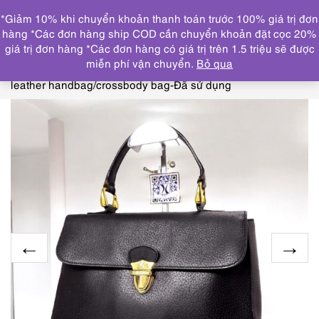
0
*Giảm 10% khi chuyển khoản thanh toán trước 100% giá trị đơn
DANH MỤC
hàng *Các đơn hàng ship COD cần chuyển khoản đặt cọc 20%
giá trị đơn hàng *Các đơn hàng có giá trị trên 1.5 triệu sẽ được
Trang chủ
THƯƠNG HIỆU NỔI BẬT
OTHERS
miễn phí vận chuyển.
Bỏ qua
brand
4199-Túi xách tay/đeo chéo-PALOMA PICASSO
leather handbag/crossbody bag-Đã sử dụng