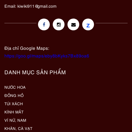
Email:
kiwiki911@gmail.com
z
Địa chỉ Google Maps:
https://goo.gl/maps/eby8bKyks7Bx89oa6
DANH MỤC SẢN PHẨM
NƯỚC HOA
ĐỒNG HỒ
TÚI XÁCH
KÍNH MẮT
VÍ NỮ, NAM
KHĂN, CÀ VẠT