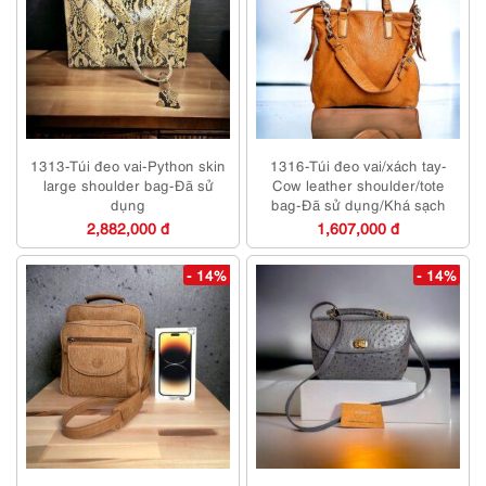
1313-Túi đeo vai-Python skin
1316-Túi đeo vai/xách tay-
large shoulder bag-Đã sử
Cow leather shoulder/tote
dụng
bag-Đã sử dụng/Khá sạch
2,882,000 đ
1,607,000 đ
- 14%
- 14%