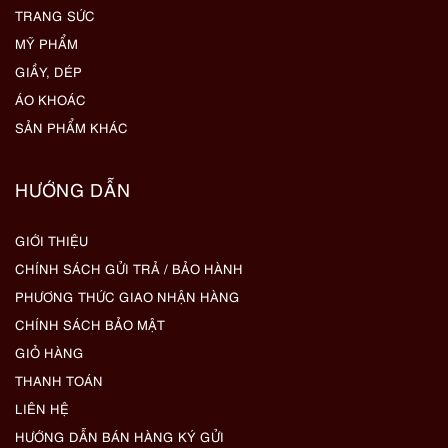
TRANG SỨC
MỸ PHẨM
GIẦY, DÉP
ÁO KHOÁC
SẢN PHẨM KHÁC
HƯỚNG DẪN
GIỚI THIỆU
CHÍNH SÁCH GỬI TRẢ / BẢO HÀNH
PHƯƠNG THỨC GIAO NHẬN HÀNG
CHÍNH SÁCH BẢO MẬT
GIỎ HÀNG
THANH TOÁN
LIÊN HỆ
HƯỚNG DẪN BÁN HÀNG KÝ GỬI