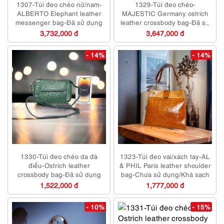
1307-Túi đeo chéo nữ/nam-
1329-Túi đeo chéo-
ALBERTO Elephant leather
MAJESTIC Germany ostrich
messenger bag-Đã sử dụng
leather crossbody bag-Đã sử
dụng
3,732,000 đ
3,647,000 đ
- 14%
- 14%
1330-Túi đeo chéo da đà
1323-Túi đeo vai/xách tay-AL
điểu-Ostrich leather
& PHIL Paris leather shoulder
crossbody bag-Đã sử dụng
bag-Chưa sử dụng/Khá sạch
1,522,000 đ
1,777,000 đ
- 10%
- 15%