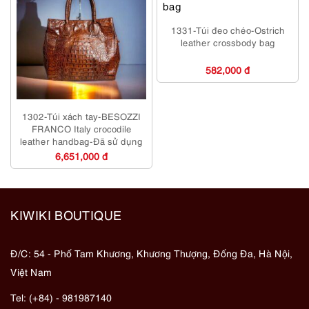
1331-Túi đeo chéo-Ostrich
leather crossbody bag
582,000 đ
1302-Túi xách tay-BESOZZI
FRANCO Italy crocodile
leather handbag-Đã sử dụng
6,651,000 đ
KIWIKI BOUTIQUE
Đ/C: 54 - Phố Tam Khương, Khương Thượng, Đống Đa, Hà Nội,
Việt Nam
Tel: (+84) - 981987140