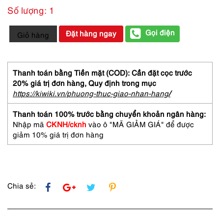
1,150,000 ₫.
là:
Số lượng: 1
978,000 ₫.
4181-
Gọi điện
Đặt hàng ngay
Giỏ hàng
Túi
xách
tay-
Handmade
Thanh toán bằng Tiền mặt (COD): Cần đặt cọc trước
beaded
20% giá trị đơn hàng,
Quy định trong mục
cloth
https://kiwiki.vn/phuong-thuc-giao-nhan-hang
/
handbag
số
Thanh toán 100% trước bằng chuyển khoản ngân hàng:
lượng
Nhập mã
CKNH/cknh
vào ô "MÃ GIẢM GIÁ" để được
giảm 10% giá trị đơn hàng
Chia sẻ: