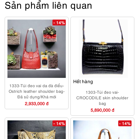
Sản phẩm liên quan
- 14%
Hết hàng
1333-Túi đeo vai da đà điểu-
Ostrich leather shoulder bag-
1303-Túi đeo vai-
Đã sử dụng/Khá mới
CROCODILE skin shoulder
2,933,000 đ
bag
5,890,000 đ
- 14%
- 14%