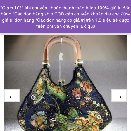
0
*Giảm 10% khi chuyển khoản thanh toán trước 100% giá trị đơn
DANH MỤC
hàng *Các đơn hàng ship COD cần chuyển khoản đặt cọc 20%
giá trị đơn hàng *Các đơn hàng có giá trị trên 1.5 triệu sẽ được
Trang chủ
TOÀN BỘ TÚI XÁCH
4181-Túi xách tay-
miễn phí vận chuyển.
Bỏ qua
Handmade beaded cloth handbag