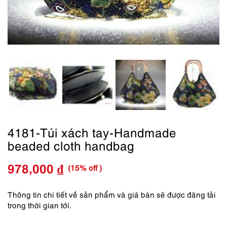
4181-Túi xách tay-Handmade
beaded cloth handbag
(15% off )
978,000
₫
Giá
Giá
gốc
hiện
Thông tin chi tiết về sản phẩm và giá bán sẽ được đăng tải
trong thời gian tới.
là:
tại