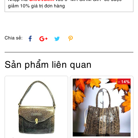
sử
giảm 10% giá trị đơn hàng
dụng
số
lượng
Chia sẻ:
Sản phẩm liên quan
- 14%