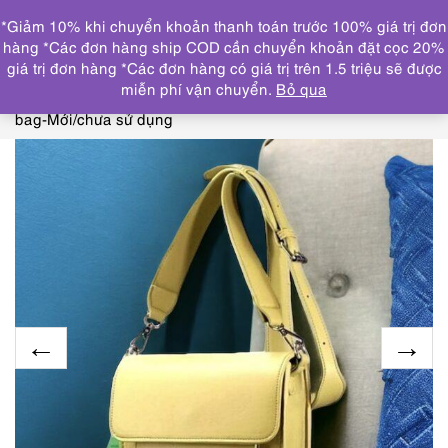
0
*Giảm 10% khi chuyển khoản thanh toán trước 100% giá trị đơn
DANH MỤC
hàng *Các đơn hàng ship COD cần chuyển khoản đặt cọc 20%
giá trị đơn hàng *Các đơn hàng có giá trị trên 1.5 triệu sẽ được
Trang chủ
THƯƠNG HIỆU NỔI BẬT
OTHERS
miễn phí vận chuyển.
Bỏ qua
brand
4175-Túi đeo chéo/đeo vai-HVISK messenger
bag-Mới/chưa sử dụng