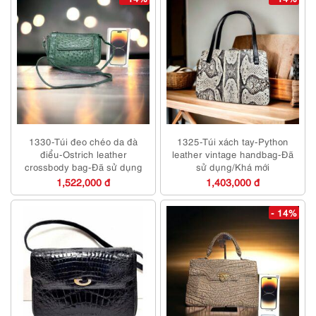
1330-Túi đeo chéo da đà
1325-Túi xách tay-Python
điểu-Ostrich leather
leather vintage handbag-Đã
crossbody bag-Đã sử dụng
sử dụng/Khá mới
1,522,000 đ
1,403,000 đ
- 14%