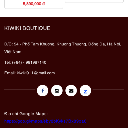
5,890,000 đ
KIWIKI BOUTIQUE
Đ/C: 54 - Phố Tam Khương, Khương Thượng, Đống Đa, Hà Nội,
Việt Nam
Tel: (+84) - 981987140
Email:
kiwiki911@gmail.com
z
Địa chỉ Google Maps:
https://goo.gl/maps/eby8bKyks7Bx89oa6