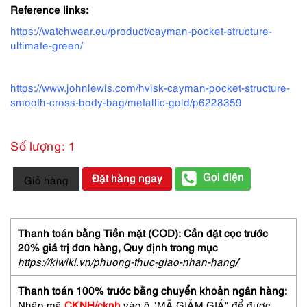
Reference links:
https://watchwear.eu/product/cayman-pocket-structure-
ultimate-green/
https://www.johnlewis.com/hvisk-cayman-pocket-structure-
smooth-cross-body-bag/metallic-gold/p6228359
Số lượng: 1
4175-
Gọi điện
Đặt hàng ngay
Giỏ hàng
Túi
đeo
chéo/
đeo
Thanh toán bằng Tiền mặt (COD): Cần đặt cọc trước
vai-
20% giá trị đơn hàng,
Quy định trong mục
HVISK
https://kiwiki.vn/phuong-thuc-giao-nhan-hang
/
messenger
bag-
Thanh toán 100% trước bằng chuyển khoản ngân hàng:
Mới/chưa
Nhập mã
CKNH/cknh
vào ô "MÃ GIẢM GIÁ" để được