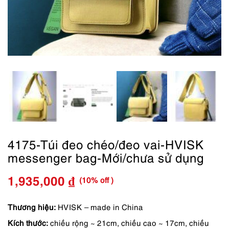
4175-Túi đeo chéo/đeo vai-HVISK
messenger bag-Mới/chưa sử dụng
(10% off )
1,935,000
₫
Giá
Giá
gốc
hiện
Thương hiệu:
HVISK – made in China
Kích thước:
chiều rộng ~ 21cm, chiều cao ~ 17cm, chiều
là:
tại