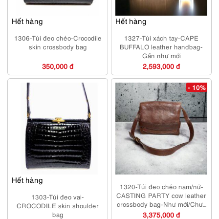
Hết hàng
Hết hàng
1306-Túi đeo chéo-Crocodile
1327-Túi xách tay-CAPE
skin crossbody bag
BUFFALO leather handbag-
Gần như mới
350,000 đ
2,593,000 đ
- 10%
Hết hàng
1320-Túi đeo chéo nam/nữ-
CASTING PARTY cow leather
1303-Túi đeo vai-
crossbody bag-Như mới/Chưa
CROCODILE skin shoulder
sử dụng
bag
3,375,000 đ