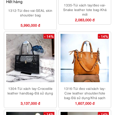
Hết hàng
1335-Túi xách tay/đeo vai-
Snake leather tote bag-Khá
1312-Túi đeo vai-SEAL skin
mới
shoulder bag
2,083,000 đ
5,990,000 đ
- 14%
- 14%
1304-Túi xách tay-Crocodile
1316-Túi đeo vai/xách tay-
leather handbag-Đã sử dụng
Cow leather shoulder/tote
bag-Đã sử dụng/Khá sạch
3,137,000 đ
1,607,000 đ
- 14%
- 14%