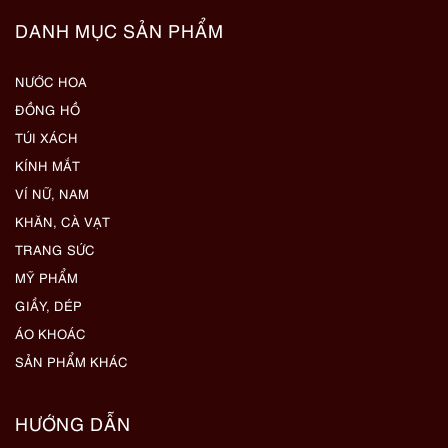
DANH MỤC SẢN PHẨM
NƯỚC HOA
ĐỒNG HỒ
TÚI XÁCH
KÍNH MẮT
VÍ NỮ, NAM
KHĂN, CÀ VẠT
TRANG SỨC
MỸ PHẨM
GIẦY, DÉP
ÁO KHOÁC
SẢN PHẨM KHÁC
HƯỚNG DẪN