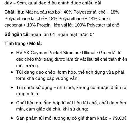
dày ~ 9cm, quai đeo điều chỉnh được chiều dài
2,150,000 ₫.
là:
Chất liệu
:
Mặt da cấu tạo bởi: 40% Polyester tái chế + 18%
1,935,000 ₫.
Polyurethane tái chế + 18% Polyurethane + 14% Canxi
cacbonat + 10% Protein, lớp vải lót: 100% Polyester tái chế
Số ngăn túi:
ngăn lớn 01, ngăn mặt trước 01
Tình trạng /
Mô tả:
HVISK Cayman Pocket Structure Ultimate Green là túi
đeo chéo thời trang được làm từ vật liệu tái chế thân thiện
môi trường.
Túi dạng đeo chéo, form hộp, thể tích đựng vừa phải,
form khá cứng cáp vuông vắn;
Túi chưa sử dụng – như mới, không có nhược điểm rõ
ràng mô tả;
Chất liệu da tổng hợp từ vật liệu tái chế, chất da mềm
mịn, cảm giác dễ chịu khi sử dụng;
Sản phẩm túi mới tương tự có giá tham khảo ~ 79,00
€