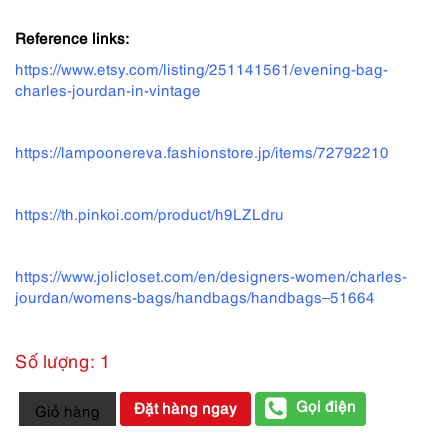
Reference links:
https://www.etsy.com/listing/251141561/evening-bag-
charles-jourdan-in-vintage
https://lampoonereva.fashionstore.jp/items/72792210
https://th.pinkoi.com/product/h9LZLdru
https://www.jolicloset.com/en/designers-women/charles-
jourdan/womens-bags/handbags/handbags–51664
Số lượng: 1
4121-
Gọi điện
Đặt hàng ngay
Giỏ hàng
Túi
xách