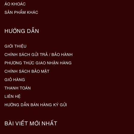
ÁO KHOÁC
SẢN PHẨM KHÁC
HƯỚNG DẪN
GIỚI THIỆU
CHÍNH SÁCH GỬI TRẢ / BẢO HÀNH
PHƯƠNG THỨC GIAO NHẬN HÀNG
CHÍNH SÁCH BẢO MẬT
GIỎ HÀNG
THANH TOÁN
LIÊN HỆ
HƯỚNG DẪN BÁN HÀNG KÝ GỬI
BÀI VIẾT MỚI NHẤT