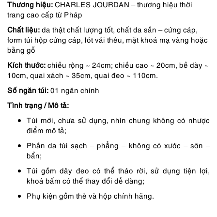
gốc
hiện
Thương hiệu:
CHARLES JOURDAN – thương hiệu thời
trang cao cấp từ Pháp
là:
tại
Chất liệu:
da thật chất lượng tốt, chất da sần – cứng cáp,
3,950,000 ₫.
là:
form túi hộp cứng cáp, lót vải thêu, mặt khoá mạ vàng hoặc
bằng gỗ
3,555,000 ₫.
Kích thước:
chiều rộng ~ 24cm; chiều cao ~ 20cm, bề dày ~
10cm, quai xách ~ 35cm, quai đeo ~ 110cm.
Số ngăn túi:
01 ngăn chính
Tình trạng / Mô tả:
Túi mới, chưa sử dụng, nhìn chung không có nhược
điểm mô tả;
Phần da túi sạch – phẳng – không có xước – sờn –
bẩn;
Túi gồm dây đeo có thể tháo rời, sử dụng tiện lợi,
khoá bấm có thể thay đổi dễ dàng;
Phụ kiện gồm thẻ và hộp chính hãng.