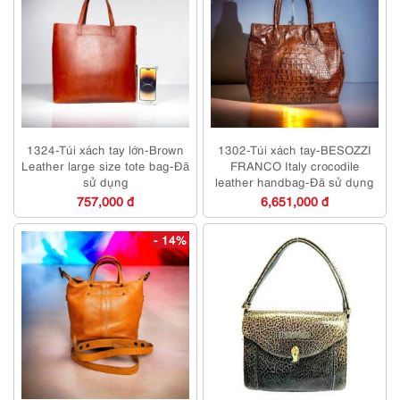
1324-Túi xách tay lớn-Brown
1302-Túi xách tay-BESOZZI
Leather large size tote bag-Đã
FRANCO Italy crocodile
sử dụng
leather handbag-Đã sử dụng
757,000 đ
6,651,000 đ
- 14%