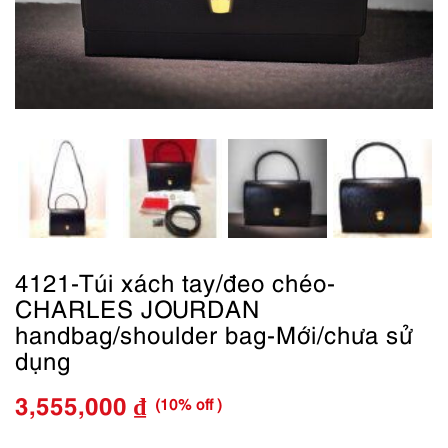
4121-Túi xách tay/đeo chéo-
CHARLES JOURDAN
handbag/shoulder bag-Mới/chưa sử
dụng
(10% off )
3,555,000
₫
Giá
Giá