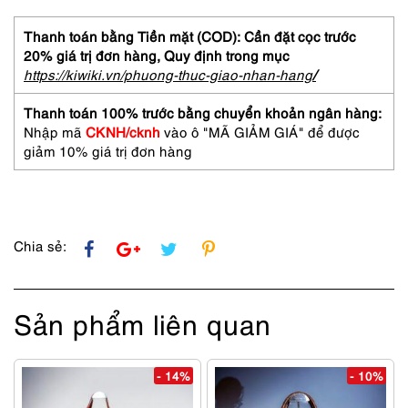
tay/
đeo
Thanh toán bằng Tiền mặt (COD): Cần đặt cọc trước
chéo-
20% giá trị đơn hàng,
Quy định trong mục
CHARLES
https://kiwiki.vn/phuong-thuc-giao-nhan-hang
/
JOURDAN
handbag/shoulder
Thanh toán 100% trước bằng chuyển khoản ngân hàng:
bag-
Nhập mã
CKNH/cknh
vào ô "MÃ GIẢM GIÁ" để được
Mới/chưa
giảm 10% giá trị đơn hàng
sử
dụng
số
lượng
Chia sẻ:
Sản phẩm liên quan
- 14%
- 10%