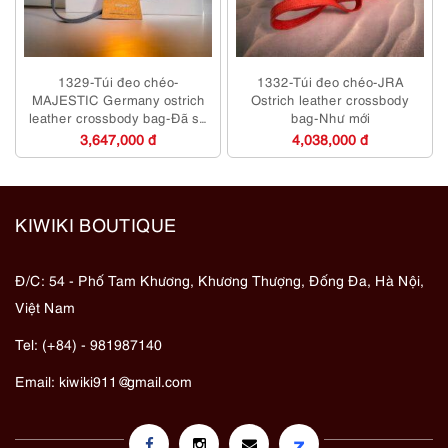
1329-Túi đeo chéo-
1332-Túi đeo chéo-JRA
MAJESTIC Germany ostrich
Ostrich leather crossbody
leather crossbody bag-Đã sử
bag-Như mới
dụng
3,647,000 đ
4,038,000 đ
KIWIKI BOUTIQUE
Đ/C: 54 - Phố Tam Khương, Khương Thượng, Đống Đa, Hà Nội,
Việt Nam
Tel: (+84) - 981987140
Email:
kiwiki911@gmail.com
z