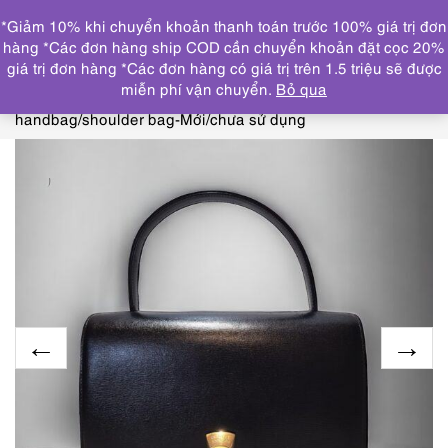
0
*Giảm 10% khi chuyển khoản thanh toán trước 100% giá trị đơn
DANH MỤC
hàng *Các đơn hàng ship COD cần chuyển khoản đặt cọc 20%
giá trị đơn hàng *Các đơn hàng có giá trị trên 1.5 triệu sẽ được
Trang chủ
THƯƠNG HIỆU NỔI BẬT
OTHERS
miễn phí vận chuyển.
Bỏ qua
brand
4121-Túi xách tay/đeo chéo-CHARLES JOURDAN
handbag/shoulder bag-Mới/chưa sử dụng