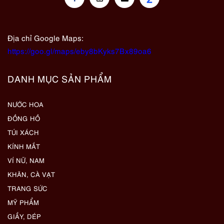
Địa chỉ Google Maps:
https://goo.gl/maps/eby8bKyks7Bx89oa6
DANH MỤC SẢN PHẨM
NƯỚC HOA
ĐỒNG HỒ
TÚI XÁCH
KÍNH MẮT
VÍ NỮ, NAM
KHĂN, CÀ VẠT
TRANG SỨC
MỸ PHẨM
GIẦY, DÉP