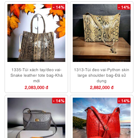
- 14%
- 14%
1335-Túi xách tay/đeo vai-
1313-Túi đeo vai-Python skin
Snake leather tote bag-Khá
large shoulder bag-Đã sử
mới
dụng
2,083,000 đ
2,882,000 đ
- 14%
- 14%