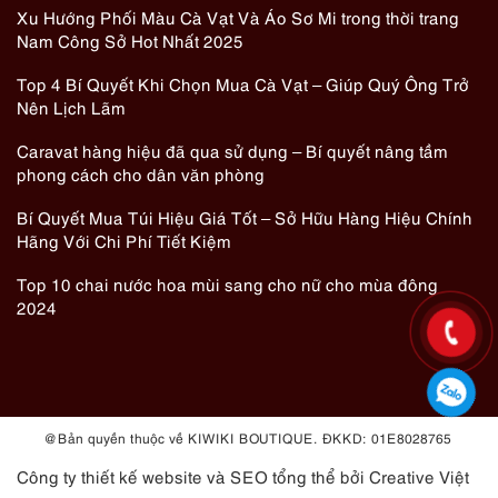
Xu Hướng Phối Màu Cà Vạt Và Áo Sơ Mi trong thời trang
Nam Công Sở Hot Nhất 2025
Top 4 Bí Quyết Khi Chọn Mua Cà Vạt – Giúp Quý Ông Trở
Nên Lịch Lãm
Caravat hàng hiệu đã qua sử dụng – Bí quyết nâng tầm
phong cách cho dân văn phòng
Bí Quyết Mua Túi Hiệu Giá Tốt – Sở Hữu Hàng Hiệu Chính
Hãng Với Chi Phí Tiết Kiệm
Top 10 chai nước hoa mùi sang cho nữ cho mùa đông
2024
@ Bản quyền thuộc về KIWIKI BOUTIQUE. ĐKKD: 01E8028765
Công ty thiết kế website
và
SEO tổng thể
bởi Creative Việt