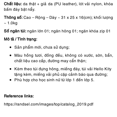
Chất liệu:
da thật + giả da (PU leather), lót vải nylon, khóa
là:
tại
bấm đáy bật nẩy.
1,990,000 ₫.
là:
Thông số:
Cao – Rộng – Dày ~ 31 x 25 x 16(cm); khối lượng
1,890,000 ₫.
~ 1.0kg
Số ngăn túi:
ngăn lớn 01; ngăn hông 01; ngăn khóa zip 01
Mô tả / Tình trạng:
Sản phẩm mới, chưa sử dụng;
Màu hồng tươi, đồng đều, không có xước, sờn, bẩn,
chất liệu cao cấp, đường may cẩn thận;
Kèm theo túi đựng hông, miếng đáy, túi vải Hello Kity
tặng kèm, miếng vải phủ cặp cảnh báo qua đường;
Phù hợp cho học sinh nữ từ lớp 1 đến lớp 5.
Reference links:
https://randsel.com/images/top/catalog_2019.pdf