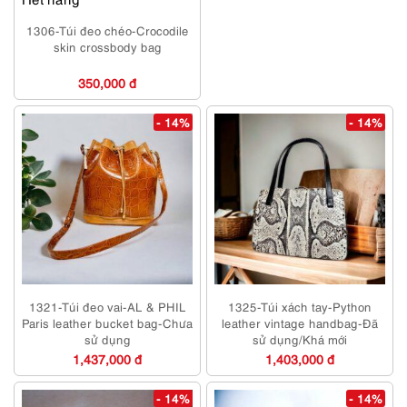
1306-Túi đeo chéo-Crocodile
skin crossbody bag
350,000 đ
- 14%
- 14%
1321-Túi đeo vai-AL & PHIL
1325-Túi xách tay-Python
Paris leather bucket bag-Chưa
leather vintage handbag-Đã
sử dụng
sử dụng/Khá mới
1,437,000 đ
1,403,000 đ
- 14%
- 14%