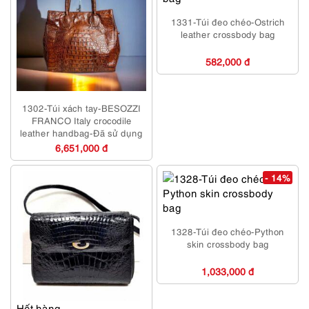
1331-Túi đeo chéo-Ostrich
leather crossbody bag
582,000 đ
1302-Túi xách tay-BESOZZI
FRANCO Italy crocodile
leather handbag-Đã sử dụng
6,651,000 đ
- 14%
1328-Túi đeo chéo-Python
skin crossbody bag
1,033,000 đ
Hết hàng