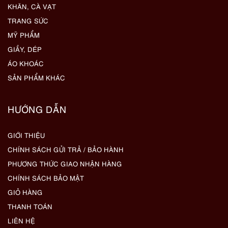
KHĂN, CÀ VẠT
TRANG SỨC
MỸ PHẨM
GIẦY, DÉP
ÁO KHOÁC
SẢN PHẨM KHÁC
HƯỚNG DẪN
GIỚI THIỆU
CHÍNH SÁCH GỬI TRẢ / BẢO HÀNH
PHƯƠNG THỨC GIAO NHẬN HÀNG
CHÍNH SÁCH BẢO MẬT
GIỎ HÀNG
THANH TOÁN
LIÊN HỆ