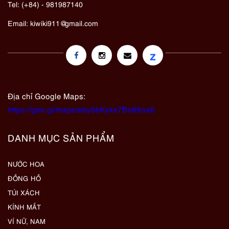
Tel: (+84) - 981987140
Email:
kiwiki911@gmail.com
z
Địa chỉ Google Maps:
https://goo.gl/maps/eby8bKyks7Bx89oa6
DANH MỤC SẢN PHẨM
NƯỚC HOA
ĐỒNG HỒ
TÚI XÁCH
KÍNH MẮT
VÍ NỮ, NAM