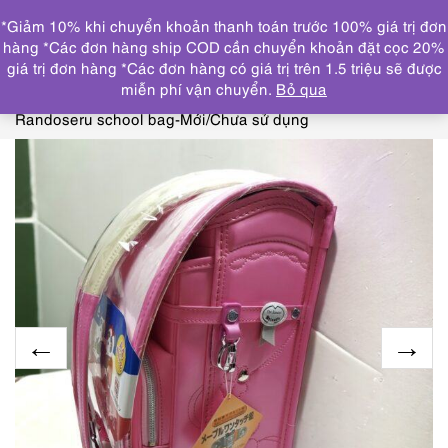
0
*Giảm 10% khi chuyển khoản thanh toán trước 100% giá trị đơn
DANH MỤC
hàng *Các đơn hàng ship COD cần chuyển khoản đặt cọc 20%
giá trị đơn hàng *Các đơn hàng có giá trị trên 1.5 triệu sẽ được
Trang chủ
TÚI XÁCH
BA LÔ/TÚI CÔNG SỞ/CẶP
miễn phí vận chuyển.
Bỏ qua
NAM
4115-Cặp chống gù Nhật Bản-RANDSEL Matsuda
Randoseru school bag-Mới/Chưa sử dụng