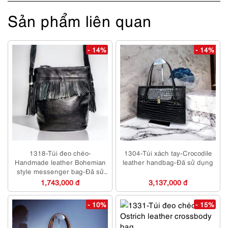
Sản phẩm liên quan
- 14%
- 14%
1318-Túi đeo chéo-
1304-Túi xách tay-Crocodile
Handmade leather Bohemian
leather handbag-Đã sử dụng
style messenger bag-Đã sử
dụng/Khá sạch
1,743,000 đ
3,137,000 đ
- 10%
- 15%