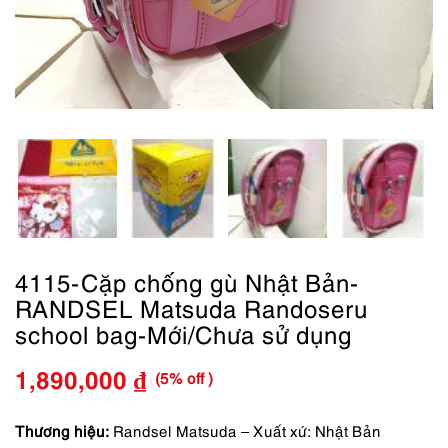
4115-Cặp chống gù Nhật Bản-
RANDSEL Matsuda Randoseru
school bag-Mới/Chưa sử dụng
(5% off )
1,890,000
₫
Giá
Giá
gốc
hiện
Thương hiệu:
Randsel Matsuda – Xuất xứ: Nhật Bản