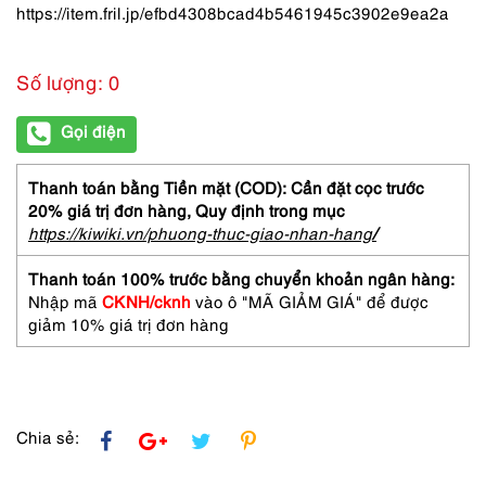
https://item.fril.jp/efbd4308bcad4b5461945c3902e9ea2a
Số lượng: 0
Gọi điện
Thanh toán bằng Tiền mặt (COD): Cần đặt cọc trước
20% giá trị đơn hàng,
Quy định trong mục
https://kiwiki.vn/phuong-thuc-giao-nhan-hang
/
Thanh toán 100% trước bằng chuyển khoản ngân hàng:
Nhập mã
CKNH/cknh
vào ô "MÃ GIẢM GIÁ" để được
giảm 10% giá trị đơn hàng
Chia sẻ: