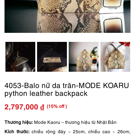
4053-Balo nữ da trăn-MODE KOARU
python leather backpack
(15% off )
2,797,000
₫
Giá
Giá
gốc
hiện
Thương hiệu:
Mode Kaoru – thương hiệu từ Nhật Bản
Kích thước:
chiều rộng đáy ~ 25cm, chiều cao ~ 26cm,
là:
tại