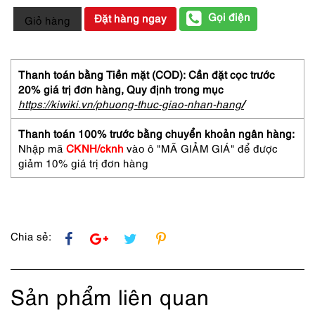
4053-
Gọi điện
Đặt hàng ngay
Giỏ hàng
Balo
nữ
da
trăn-
Thanh toán bằng Tiền mặt (COD): Cần đặt cọc trước
MODE
20% giá trị đơn hàng,
Quy định trong mục
KOARU
https://kiwiki.vn/phuong-thuc-giao-nhan-hang
/
python
leather
Thanh toán 100% trước bằng chuyển khoản ngân hàng:
backpack
Nhập mã
CKNH/cknh
vào ô "MÃ GIẢM GIÁ" để được
số
giảm 10% giá trị đơn hàng
lượng
Chia sẻ:
Sản phẩm liên quan