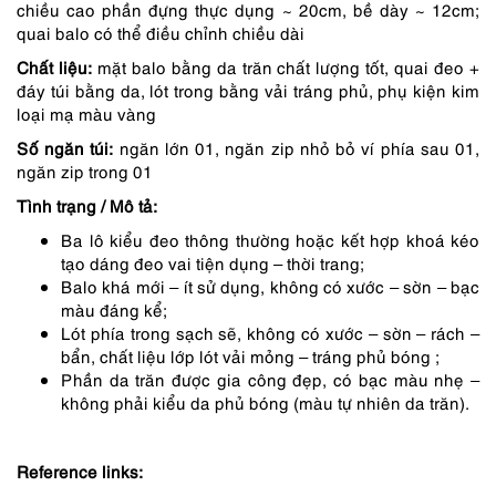
chiều cao phần đựng thực dụng ~ 20cm, bề dày ~ 12cm;
3,290,000 ₫.
là:
quai balo có thể điều chỉnh chiều dài
2,797,000 ₫.
Chất liệu:
mặt balo bằng da trăn chất lượng tốt, quai đeo +
đáy túi bằng da, lót trong bằng vải tráng phủ, phụ kiện kim
loại mạ màu vàng
Số ngăn túi:
ngăn lớn 01, ngăn zip nhỏ bỏ ví phía sau 01,
ngăn zip trong 01
Tình trạng / Mô tả:
Ba lô kiểu đeo thông thường hoặc kết hợp khoá kéo
tạo dáng đeo vai tiện dụng – thời trang;
Balo khá mới – ít sử dụng, không có xước – sờn – bạc
màu đáng kể;
Lót phía trong sạch sẽ, không có xước – sờn – rách –
bẩn, chất liệu lớp lót vải mỏng – tráng phủ bóng ;
Phần da trăn được gia công đẹp, có bạc màu nhẹ –
không phải kiểu da phủ bóng (màu tự nhiên da trăn).
Reference links: