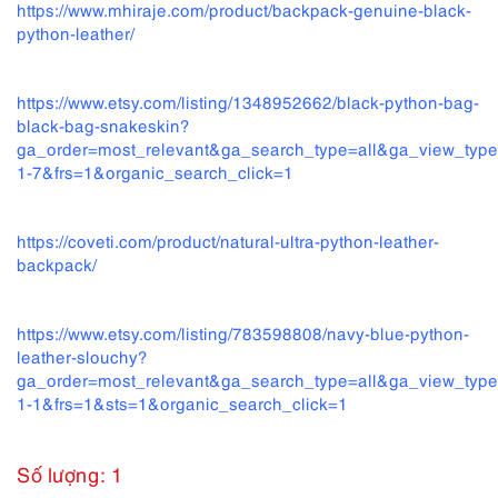
https://www.mhiraje.com/product/backpack-genuine-black-
python-leather/
https://www.etsy.com/listing/1348952662/black-python-bag-
black-bag-snakeskin?
ga_order=most_relevant&ga_search_type=all&ga_view_type
1-7&frs=1&organic_search_click=1
https://coveti.com/product/natural-ultra-python-leather-
backpack/
https://www.etsy.com/listing/783598808/navy-blue-python-
leather-slouchy?
ga_order=most_relevant&ga_search_type=all&ga_view_type
1-1&frs=1&sts=1&organic_search_click=1
Số lượng: 1