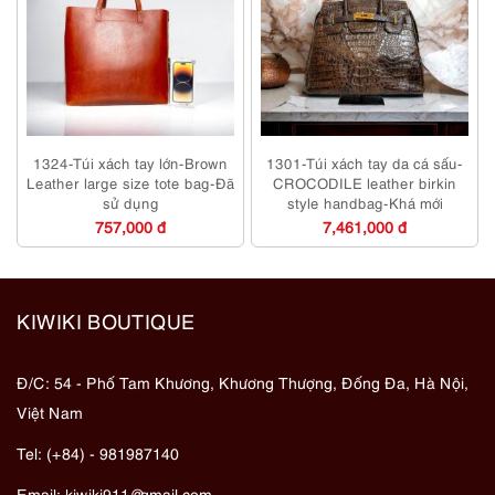
1324-Túi xách tay lớn-Brown
1301-Túi xách tay da cá sấu-
Leather large size tote bag-Đã
CROCODILE leather birkin
sử dụng
style handbag-Khá mới
757,000 đ
7,461,000 đ
KIWIKI BOUTIQUE
Đ/C: 54 - Phố Tam Khương, Khương Thượng, Đống Đa, Hà Nội,
Việt Nam
Tel: (+84) - 981987140
Email:
kiwiki911@gmail.com