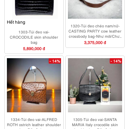
Hết hàng
1320-Túi đeo chéo nam/nữ-
CASTING PARTY cow leather
1303-Túi đeo vai-
crossbody bag-Như mới/Chưa
CROCODILE skin shoulder
sử dụng
bag
3,375,000 đ
5,890,000 đ
- 14%
- 14%
1334-Túi đeo vai-ALFRED
1305-Túi đeo vai-SANTA
ROTH ostrich leather shoulder
MARIA Italy crocodile skin