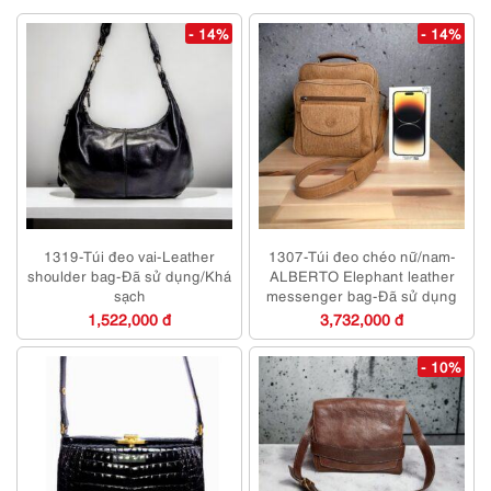
- 14%
- 14%
1319-Túi đeo vai-Leather
1307-Túi đeo chéo nữ/nam-
shoulder bag-Đã sử dụng/Khá
ALBERTO Elephant leather
sạch
messenger bag-Đã sử dụng
1,522,000 đ
3,732,000 đ
- 10%