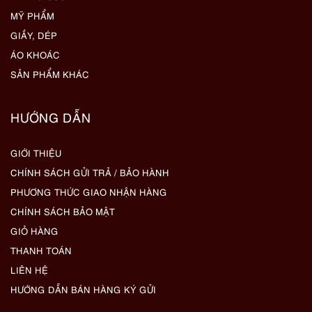
MỸ PHẨM
GIẦY, DÉP
ÁO KHOÁC
SẢN PHẨM KHÁC
HƯỚNG DẪN
GIỚI THIỆU
CHÍNH SÁCH GỬI TRẢ / BẢO HÀNH
PHƯƠNG THỨC GIAO NHẬN HÀNG
CHÍNH SÁCH BẢO MẬT
GIỎ HÀNG
THANH TOÁN
LIÊN HỆ
HƯỚNG DẪN BÁN HÀNG KÝ GỬI