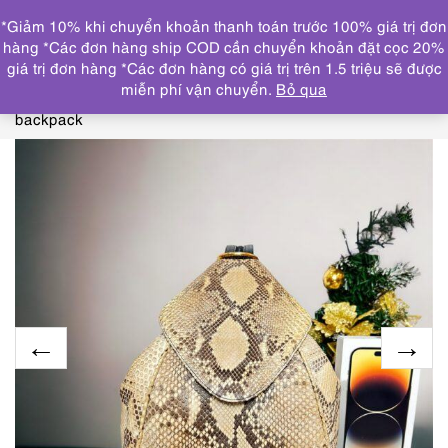
0
*Giảm 10% khi chuyển khoản thanh toán trước 100% giá trị đơn
DANH MỤC
hàng *Các đơn hàng ship COD cần chuyển khoản đặt cọc 20%
giá trị đơn hàng *Các đơn hàng có giá trị trên 1.5 triệu sẽ được
Trang chủ
TÚI XÁCH
BA LÔ/TÚI CÔNG SỞ/CẶP
miễn phí vận chuyển.
Bỏ qua
NAM
4053-Balo nữ da trăn-MODE KOARU python leather
backpack