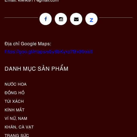
z
Địa chỉ Google Maps:
https://goo.gl/maps/eby8bKyks7Bx89oa6
DANH MỤC SẢN PHẨM
NƯỚC HOA
ĐỒNG HỒ
TÚI XÁCH
KÍNH MẮT
VÍ NỮ, NAM
KHĂN, CÀ VẠT
TRANG SỨC