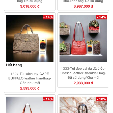
bag-Đã sử dụng
shoulder bag-Đã sử dụng
3,018,000 đ
3,987,000 đ
- 14%
- 14%
Hết hàng
1333-Túi đeo vai da đà điểu-
Ostrich leather shoulder bag-
1327-Túi xách tay-CAPE
Đã sử dụng/Khá mới
BUFFALO leather handbag-
Gần như mới
2,933,000 đ
2,593,000 đ
- 14%
- 10%