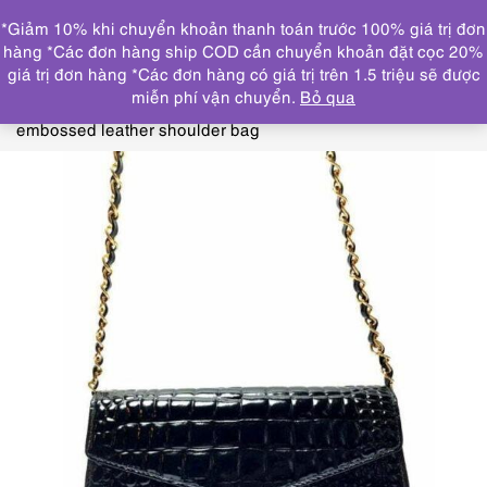
0
*Giảm 10% khi chuyển khoản thanh toán trước 100% giá trị đơn
DANH MỤC
hàng *Các đơn hàng ship COD cần chuyển khoản đặt cọc 20%
giá trị đơn hàng *Các đơn hàng có giá trị trên 1.5 triệu sẽ được
Trang chủ
THƯƠNG HIỆU NỔI BẬT
CROCODILE
miễn phí vận chuyển.
Bỏ qua
leather
4040-Túi đeo vai-HANAE MORI crocodile
embossed leather shoulder bag