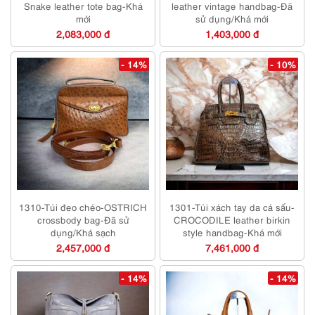
Snake leather tote bag-Khá
leather vintage handbag-Đã
mới
sử dụng/Khá mới
2,083,000 đ
1,403,000 đ
- 14%
- 10%
1310-Túi đeo chéo-OSTRICH
1301-Túi xách tay da cá sấu-
crossbody bag-Đã sử
CROCODILE leather birkin
dụng/Khá sạch
style handbag-Khá mới
2,457,000 đ
7,461,000 đ
- 14%
- 14%