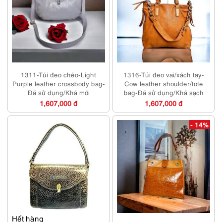
1311-Túi đeo chéo-Light
1316-Túi đeo vai/xách tay-
Purple leather crossbody bag-
Cow leather shoulder/tote
Đã sử dụng/Khá mới
bag-Đã sử dụng/Khá sạch
1,607,000 đ
1,607,000 đ
- 14%
Hết hàng