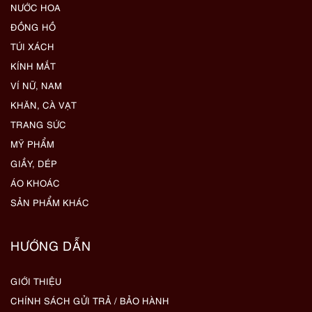
NƯỚC HOA
ĐỒNG HỒ
TÚI XÁCH
KÍNH MẮT
VÍ NỮ, NAM
KHĂN, CÀ VẠT
TRANG SỨC
MỸ PHẨM
GIẦY, DÉP
ÁO KHOÁC
SẢN PHẨM KHÁC
HƯỚNG DẪN
GIỚI THIỆU
CHÍNH SÁCH GỬI TRẢ / BẢO HÀNH