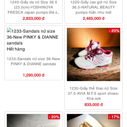
1240-Giầy da nữ Size 36.5
1220-Giầy cao gót nữ Size
(23.5cm)-YOSHINOYA
36.5-NATURAL BEAUTY
FRESCA Japan pumps-Đã sử
pumps-Gần như mới
dụng/Khá mới
2,833,000 đ
2,465,000 đ
- 20%
Hết hàng
1233-Sandals nữ size 36-New
PINKY & DIANNE sandals
1,290,000 đ
1230-Giầy thể thao nữ Size
37.5-AVIA M.F.S sport shoes-
Khá mới
833,000 đ
- 20%
- 17%