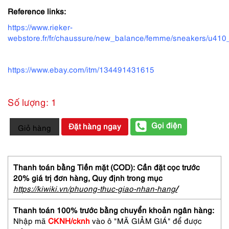
Reference links:
https://www.rieker-
webstore.fr/fr/chaussure/new_balance/femme/sneakers/u41
https://www.ebay.com/itm/134491431615
Số lượng: 1
3999-
Gọi điện
Đặt hàng ngay
Giỏ hàng
Giầy
nữ/nam
Size
24cm-
Thanh toán bằng Tiền mặt (COD): Cần đặt cọc trước
NEW
20% giá trị đơn hàng,
Quy định trong mục
BALANCE
https://kiwiki.vn/phuong-thuc-giao-nhan-hang
/
U410Rib
Low
Thanh toán 100% trước bằng chuyển khoản ngân hàng:
Cut
Nhập mã
CKNH/cknh
vào ô "MÃ GIẢM GIÁ" để được