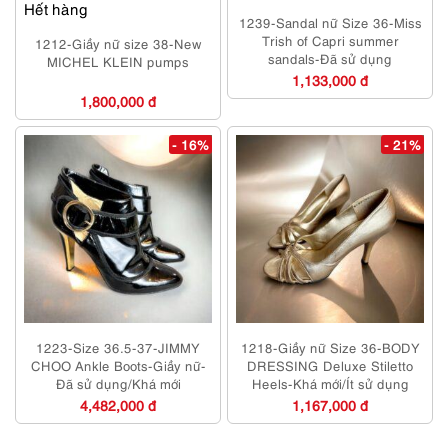
Hết hàng
1239-Sandal nữ Size 36-Miss
Trish of Capri summer
1212-Giầy nữ size 38-New
sandals-Đã sử dụng
MICHEL KLEIN pumps
1,133,000 đ
1,800,000 đ
- 16%
- 21%
1223-Size 36.5-37-JIMMY
1218-Giầy nữ Size 36-BODY
CHOO Ankle Boots-Giầy nữ-
DRESSING Deluxe Stiletto
Đã sử dụng/Khá mới
Heels-Khá mới/Ít sử dụng
4,482,000 đ
1,167,000 đ