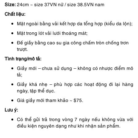
Size:
24cm ~ size 37VN nữ / size 38.5VN nam
là:
tại
Chất liệu:
1,850,000 ₫.
là:
Mặt ngoài bằng vải kết hợp da tổng hợp (kiểu da lộn);
1,565,000 ₫.
Mặt trong lót vải lưới thoáng mát;
Đế giầy bằng cao su gia công chấm tròn chống trơn
trượt.
Tình trạng/mô tả:
Giầy mới – chưa sử dụng – không có nhược điểm mô
tả;
Giầy khá nhẹ – phù hợp các hoạt động đi lại hàng
ngày, tập thể dục.
Giá giầy mới tham khảo ~ $75.
Lưu ý:
Có thể gửi trả trong vòng 7 ngày nếu không vừa với
điều kiện nguyên dạng như khi nhận sản phẩm.