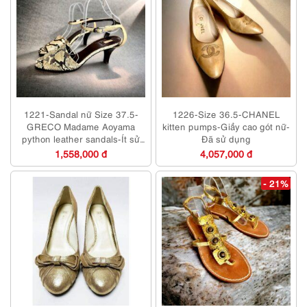
1221-Sandal nữ Size 37.5-
1226-Size 36.5-CHANEL
GRECO Madame Aoyama
kitten pumps-Giầy cao gót nữ-
python leather sandals-Ít sử
Đã sử dụng
dụng/Khá mới
1,558,000 đ
4,057,000 đ
- 21%