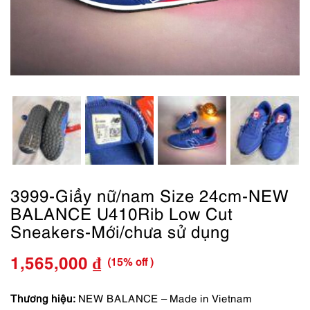
3999-Giầy nữ/nam Size 24cm-NEW
BALANCE U410Rib Low Cut
Sneakers-Mới/chưa sử dụng
(15% off )
1,565,000
₫
Giá
Giá
gốc
hiện
Thương hiệu:
NEW BALANCE – Made in Vietnam