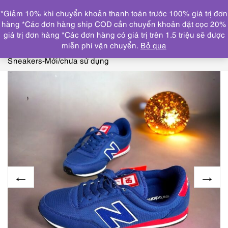
0
*Giảm 10% khi chuyển khoản thanh toán trước 100% giá trị đơn
DANH MỤC
hàng *Các đơn hàng ship COD cần chuyển khoản đặt cọc 20%
giá trị đơn hàng *Các đơn hàng có giá trị trên 1.5 triệu sẽ được
Trang chủ
GIẦY, DÉP
GIẦY DÉP NỮ
3999-Giầy
miễn phí vận chuyển.
Bỏ qua
nữ/nam Size 24cm-NEW BALANCE U410Rib Low Cut
Sneakers-Mới/chưa sử dụng