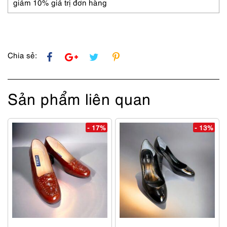
Sneakers-
giảm 10% giá trị đơn hàng
Mới/chưa
sử
dụng
số
lượng
Chia sẻ:
Sản phẩm liên quan
- 17%
- 13%