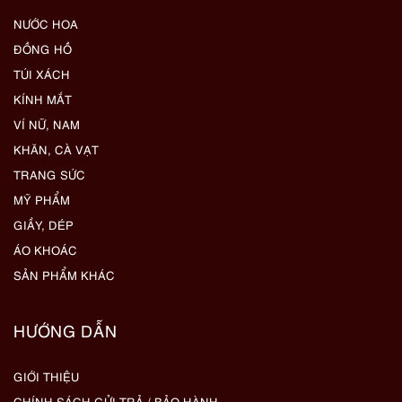
NƯỚC HOA
ĐỒNG HỒ
TÚI XÁCH
KÍNH MẮT
VÍ NỮ, NAM
KHĂN, CÀ VẠT
TRANG SỨC
MỸ PHẨM
GIẦY, DÉP
ÁO KHOÁC
SẢN PHẨM KHÁC
HƯỚNG DẪN
GIỚI THIỆU
CHÍNH SÁCH GỬI TRẢ / BẢO HÀNH