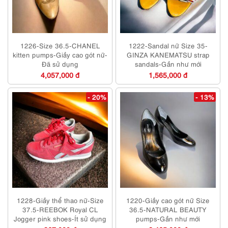
1226-Size 36.5-CHANEL
1222-Sandal nữ Size 35-
kitten pumps-Giầy cao gót nữ-
GINZA KANEMATSU strap
Đã sử dụng
sandals-Gần như mới
4,057,000 đ
1,565,000 đ
- 20%
- 13%
1228-Giầy thể thao nữ-Size
1220-Giầy cao gót nữ Size
37.5-REEBOK Royal CL
36.5-NATURAL BEAUTY
Jogger pink shoes-Ít sử dụng
pumps-Gần như mới