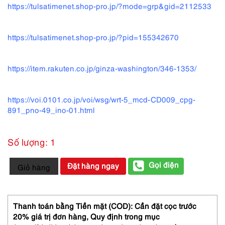
https://tulsatimenet.shop-pro.jp/?mode=grp&gid=2112533
https://tulsatimenet.shop-pro.jp/?pid=155342670
https://item.rakuten.co.jp/ginza-washington/346-1353/
https://voi.0101.co.jp/voi/wsg/wrt-5_mcd-CD009_cpg-
891_pno-49_ino-01.html
Số lượng: 1
3971-
Gọi điện
Đặt hàng ngay
Giỏ hàng
Giầy
nữ
Size
35.5
Thanh toán bằng Tiền mặt (COD): Cần đặt cọc trước
(22.5cm-
20% giá trị đơn hàng,
Quy định trong mục