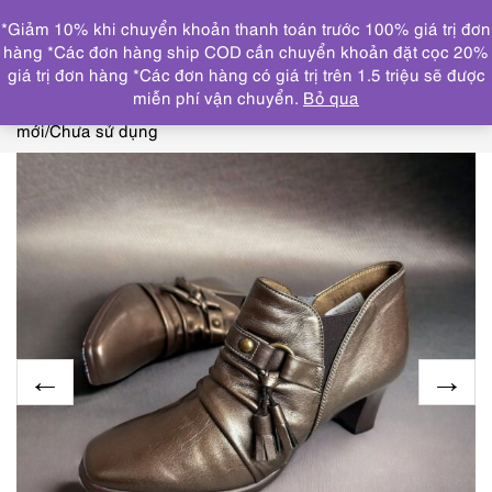
0
*Giảm 10% khi chuyển khoản thanh toán trước 100% giá trị đơn
DANH MỤC
hàng *Các đơn hàng ship COD cần chuyển khoản đặt cọc 20%
giá trị đơn hàng *Các đơn hàng có giá trị trên 1.5 triệu sẽ được
Trang chủ
GIẦY, DÉP
GIẦY DÉP NỮ
3971-Giầy nữ
miễn phí vận chuyển.
Bỏ qua
Size 35.5 (22.5cm-23cm)-BLANC/BLEU Japan pumps-Như
mới/Chưa sử dụng