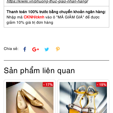
23cm)-
https://kiwiki.vn/phuong-thuc-giao-nhan-hang
/
BLANC/BLEU
Japan
Thanh toán 100% trước bằng chuyển khoản ngân hàng:
pumps-
Nhập mã
CKNH/cknh
vào ô "MÃ GIẢM GIÁ" để được
Như
giảm 10% giá trị đơn hàng
mới/Chưa
sử
dụng
số
lượng
Chia sẻ:
Sản phẩm liên quan
- 17%
- 15%