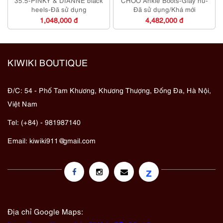
35.5-PINKY & DIANNE black
CHOO Ankle Boots-Giầy nữ-
heels-Đã sử dụng
Đã sử dụng/Khá mới
1,048,000 đ
4,482,000 đ
KIWIKI BOUTIQUE
Đ/C: 54 - Phố Tam Khương, Khương Thượng, Đống Đa, Hà Nội,
Việt Nam
Tel: (+84) - 981987140
Email:
kiwiki911@gmail.com
z
Địa chỉ Google Maps: