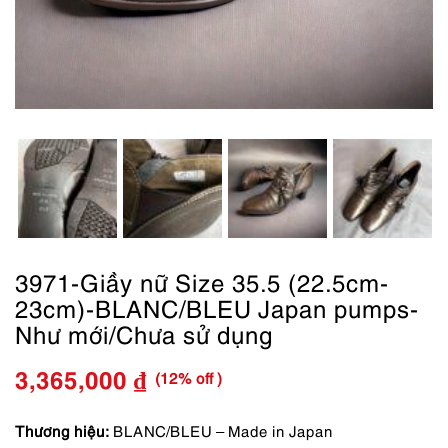
3971-Giầy nữ Size 35.5 (22.5cm-
23cm)-BLANC/BLEU Japan pumps-
Như mới/Chưa sử dụng
(12% off )
3,365,000
₫
Giá
Giá
gốc
hiện
Thương hiệu:
BLANC/BLEU – Made in Japan