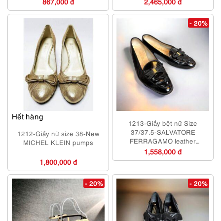
867,000 đ
2,465,000 đ
- 20%
Hết hàng
1213-Giầy bệt nữ Size
37/37.5-SALVATORE
1212-Giầy nữ size 38-New
FERRAGAMO leather
MICHEL KLEIN pumps
Loafers-Đã sử dụng
1,558,000 đ
1,800,000 đ
- 20%
- 20%