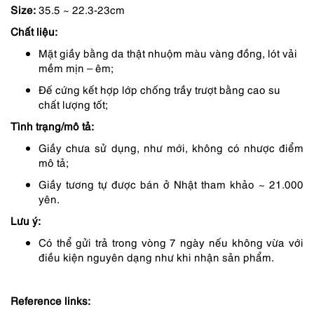
Size:
35.5 ~ 22.3-23cm
là:
tại
Chất liệu:
3,850,000 ₫.
là:
Mặt giầy bằng da thật nhuộm màu vàng đồng, lót vải
3,365,000 ₫.
mềm mịn – êm;
Đế cứng kết hợp lớp chống trầy trượt bằng cao su
chất lượng tốt;
Tình trạng/mô tả:
Giầy chưa sử dụng, như mới, không có nhược điểm
mô tả;
Giầy tương tự được bán ở Nhật tham khảo ~ 21.000
yên.
Lưu ý:
Có thể gửi trả trong vòng 7 ngày nếu không vừa với
điều kiện nguyên dạng như khi nhận sản phẩm.
Reference links: