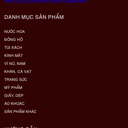
https://goo.gl/maps/eby8bKyks7Bx89oa6
DANH MỤC SẢN PHẨM
NƯỚC HOA
ĐỒNG HỒ
TÚI XÁCH
KÍNH MẮT
VÍ NỮ, NAM
KHĂN, CÀ VẠT
TRANG SỨC
MỸ PHẨM
GIẦY, DÉP
ÁO KHOÁC
SẢN PHẨM KHÁC