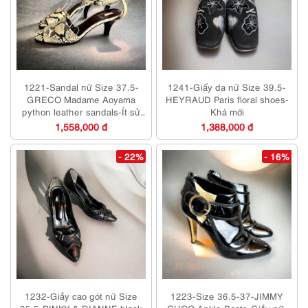
1221-Sandal nữ Size 37.5-
1241-Giấy da nữ Size 39.5-
GRECO Madame Aoyama
HEYRAUD Paris floral shoes-
python leather sandals-Ít sử
Khá mới
dụng/Khá mới
1,558,000 đ
1,388,000 đ
- 22%
- 16%
1232-Giầy cao gót nữ Size
1223-Size 36.5-37-JIMMY