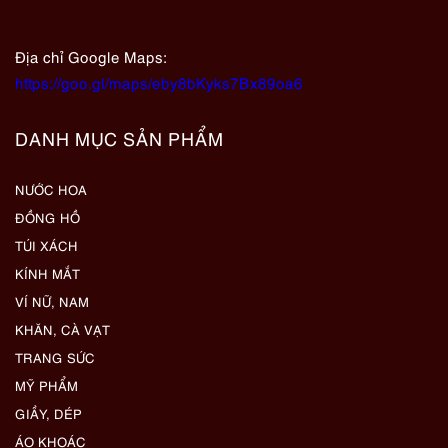
Địa chỉ Google Maps:
https://goo.gl/maps/eby8bKyks7Bx89oa6
DANH MỤC SẢN PHẨM
NƯỚC HOA
ĐỒNG HỒ
TÚI XÁCH
KÍNH MẮT
VÍ NỮ, NAM
KHĂN, CÀ VẠT
TRANG SỨC
MỸ PHẨM
GIẦY, DÉP
ÁO KHOÁC