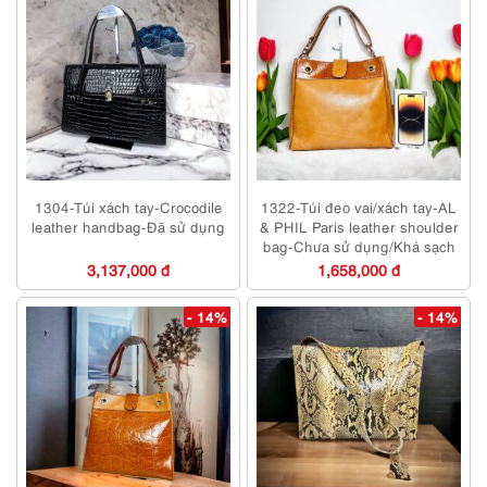
1304-Túi xách tay-Crocodile
1322-Túi đeo vai/xách tay-AL
leather handbag-Đã sử dụng
& PHIL Paris leather shoulder
bag-Chưa sử dụng/Khá sạch
3,137,000 đ
1,658,000 đ
- 14%
- 14%