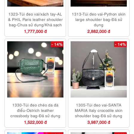
1323-Túi đeo vai/xách tay-AL
1313-Túi đeo vai-Python skin
& PHIL Paris leather shoulder
large shoulder bag-Đã sử
bag-Chưa sử dụng/Khá sạch
dụng
1,777,000 đ
2,882,000 đ
- 14%
- 14%
1330-Túi đeo chéo da đà
1305-Túi đeo vai-SANTA
điểu-Ostrich leather
MARIA Italy crocodile skin
crossbody bag-Đã sử dụng
shoulder bag-Đã sử dụng
1,522,000 đ
3,987,000 đ