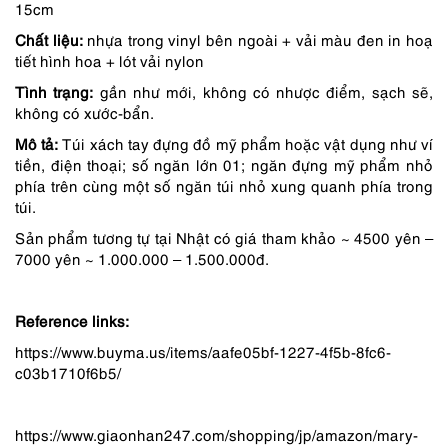
15cm
750,000 ₫.
là:
Chất liệu:
nhựa trong vinyl bên ngoài + vải màu đen in hoạ
638,000 ₫.
tiết hình hoa + lót vải nylon
Tình trạng:
gần như mới, không có nhược điểm, sạch sẽ,
không có xước-bẩn.
Mô tả:
Túi xách tay đựng đồ mỹ phẩm hoặc vật dụng như ví
tiền, điện thoại; số ngăn lớn 01; ngăn đựng mỹ phẩm nhỏ
phía trên cùng một số ngăn túi nhỏ xung quanh phía trong
túi.
Sản phẩm tương tự tại Nhật có giá tham khảo ~ 4500 yên –
7000 yên ~ 1.000.000 – 1.500.000đ.
Reference links:
https://www.buyma.us/items/aafe05bf-1227-4f5b-8fc6-
c03b1710f6b5/
https://www.giaonhan247.com/shopping/jp/amazon/mary-