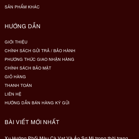
SẢN PHẨM KHÁC
HƯỚNG DẪN
GIỚI THIỆU
CHÍNH SÁCH GỬI TRẢ / BẢO HÀNH
PHƯƠNG THỨC GIAO NHẬN HÀNG
CHÍNH SÁCH BẢO MẬT
GIỎ HÀNG
THANH TOÁN
LIÊN HỆ
HƯỚNG DẪN BÁN HÀNG KÝ GỬI
BÀI VIẾT MỚI NHẤT
Xu Hướng Phối Màu Cà Vạt Và Áo Sơ Mi trong thời trang