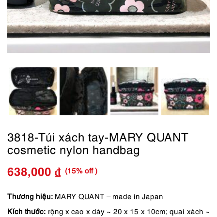
3818-Túi xách tay-MARY QUANT
cosmetic nylon handbag
(15% off )
638,000
₫
Giá
Giá
gốc
hiện
Thương hiệu:
MARY QUANT – made in Japan
Kích thước:
rộng x cao x dày ~ 20 x 15 x 10cm; quai xách ~
là:
tại