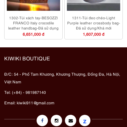
1302-Túi xách tay-BESOZZI
1311-Túi đeo chéo-Light
FRANCO Italy crocodile
Purple leather crossbody bag-
leather handbag-Đã sử dụng
Đã sử dụng/Khá mới
6,651,000 đ
1,607,000 đ
KIWIKI BOUTIQUE
Đ/C: 54 - Phố Tam Khương, Khương Thượng, Đống Đa, Hà Nội,
Việt Nam
Tel: (+84) - 981987140
Email:
kiwiki911@gmail.com
z