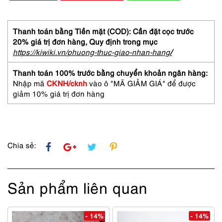
xách
tay-
MARY
Thanh toán bằng Tiền mặt (COD): Cần đặt cọc trước
QUANT
20% giá trị đơn hàng,
Quy định trong mục
cosmetic
https://kiwiki.vn/phuong-thuc-giao-nhan-hang
/
nylon
handbag
Thanh toán 100% trước bằng chuyển khoản ngân hàng:
số
Nhập mã
CKNH/cknh
vào ô "MÃ GIẢM GIÁ" để được
lượng
giảm 10% giá trị đơn hàng
Chia sẻ:
Sản phẩm liên quan
- 14%
- 14%