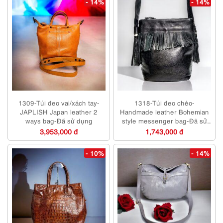
- 14%
- 14%
1309-Túi đeo vai/xách tay-
1318-Túi đeo chéo-
JAPLISH Japan leather 2
Handmade leather Bohemian
ways bag-Đã sử dụng
style messenger bag-Đã sử
dụng/Khá sạch
3,953,000 đ
1,743,000 đ
- 10%
- 14%