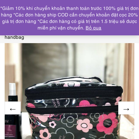
0
*Giảm 10% khi chuyển khoản thanh toán trước 100% giá trị đơn
DANH MỤC
hàng *Các đơn hàng ship COD cần chuyển khoản đặt cọc 20%
giá trị đơn hàng *Các đơn hàng có giá trị trên 1.5 triệu sẽ được
Trang chủ
THƯƠNG HIỆU NỔI BẬT
OTHERS
miễn phí vận chuyển.
Bỏ qua
brand
3818-Túi xách tay-MARY QUANT cosmetic nylon
handbag