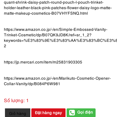
quant-shrink-daisy-patch-round-pouch-l-pouch-trinket-
holder-leather-black-pink-patches-flower-daisy-logo-matte-
matte-makeup-cosmetics-B07VHYFSNQ.html
https://www.amazon.co.jp/-/en/Simple-Embossed-Vanity-
Trinket-Cosmetic/dp/B07QK9JD8K/ref=sr_1_2?
keywords=%E3%83%9E%E3%83%AA%E3%83%BC%E3%
2
https://jp.mercari.com/item/m25831903305
https://www.amazon.co.jp/-/en/Marikuto-Cosmetic-Opener-
Collar-Vanity/dp/B084P6W981
Số lượng: 1
3818-
Gọi điện
Đặt hàng ngay
Giỏ hàng
Túi