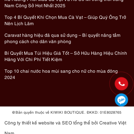
Nam Công Sở Hot Nhất 2025
Top 4 Bí Quyết Khi Chọn Mua Cà Vạt – Giúp Quý Ông Trở
Nên Lịch Lãm
Caravat hàng hiệu đã qua sử dụng – Bí quyết nâng tầm
phong cách cho dân văn phòng
Bí Quyết Mua Túi Hiệu Giá Tốt – Sở Hữu Hàng Hiệu Chính
Hãng Với Chi Phí Tiết Kiệm
Top 10 chai nước hoa mùi sang cho nữ cho mùa đông
2024
@ Bản quyền thuộc về KIWIKI BOUTIQUE. ĐKKD: 01E8028765
Công ty thiết kế website
và
SEO tổng thể
bởi Creative Việt
Nam