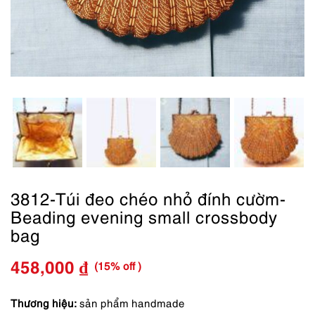
3812-Túi đeo chéo nhỏ đính cườm-
Beading evening small crossbody
bag
(15% off )
458,000
₫
Giá
Giá
gốc
hiện
Thương hiệu:
sản phẩm handmade