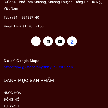
Đ/C: 54 - Phố Tam Khương, Khương Thượng, Đống Đa, Hà Nội,
Việt Nam
Tel: (+84) - 981987140
Email:
kiwiki911@gmail.com
z
Địa chỉ Google Maps:
https://goo.gl/maps/eby8bKyks7Bx89oa6
DANH MỤC SẢN PHẨM
NƯỚC HOA
ĐỒNG HỒ
TÚI XÁCH