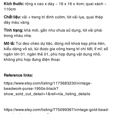
Kích thước:
rộng x cao x dày ~ 16 x 16 x 4cm; quai xách ~
là:
tại
110cm
539,000 ₫.
là:
Chất liệu:
vải + trang trí đính cườm, lót vải lụa, quai thép
458,000 ₫.
dây màu vàng
Tình trạng:
khá mới, gần như chưa sử dụng, lót vải phái
trong nhàu nhẹ.
Mô tả:
Túi đeo chéo dự tiệc, đóng mở khoá kẹp phía trên,
kiểu dáng vỏ sò, túi được gia công trang trí chi tiết, tỉ mỉ; số
ngăn lớn 01, ngăn thẻ 01, phù hợp đựng vật dụng nhỏ,
không phù hợp đựng điện thoại.
Reference links:
https://www.etsy.com/listing/1173683230/vintage-
beadwork-purse-1950s-black?
show_sold_out_detail=1&ref=nla_listing_details
https://www.etsy.com/listing/775099367/vintage-gold-bead-