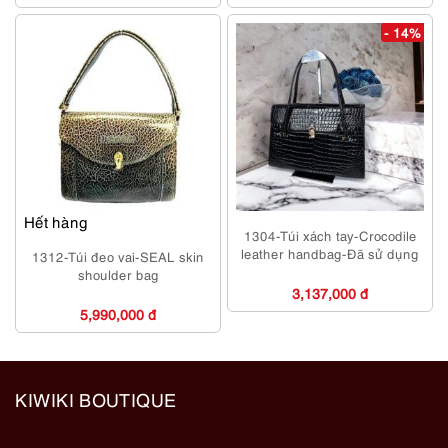
- 14%
Hết hàng
1304-Túi xách tay-Crocodile
leather handbag-Đã sử dụng
1312-Túi đeo vai-SEAL skin
shoulder bag
3,137,000 đ
5,990,000 đ
KIWIKI BOUTIQUE