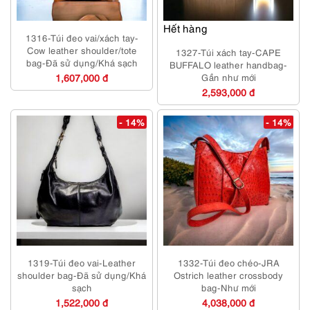
Hết hàng
1316-Túi đeo vai/xách tay-
Cow leather shoulder/tote
1327-Túi xách tay-CAPE
bag-Đã sử dụng/Khá sạch
BUFFALO leather handbag-
1,607,000 đ
Gần như mới
2,593,000 đ
- 14%
- 14%
1319-Túi đeo vai-Leather
1332-Túi đeo chéo-JRA
shoulder bag-Đã sử dụng/Khá
Ostrich leather crossbody
sạch
bag-Như mới
1,522,000 đ
4,038,000 đ