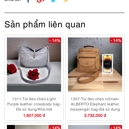
Sản phẩm liên quan
- 14%
- 14%
1311-Túi đeo chéo-Light
1307-Túi đeo chéo nữ/nam-
Purple leather crossbody bag-
ALBERTO Elephant leather
Đã sử dụng/Khá mới
messenger bag-Đã sử dụng
1,607,000 đ
3,732,000 đ
- 14%
- 14%