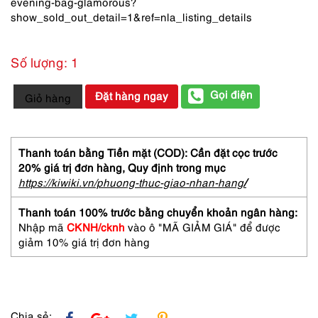
evening-bag-glamorous?
show_sold_out_detail=1&ref=nla_listing_details
Số lượng: 1
3812-
Gọi điện
Đặt hàng ngay
Giỏ hàng
Túi
đeo
chéo
nhỏ
Thanh toán bằng Tiền mặt (COD): Cần đặt cọc trước
đính
20% giá trị đơn hàng,
Quy định trong mục
cườm-
https://kiwiki.vn/phuong-thuc-giao-nhan-hang
/
Beading
evening
Thanh toán 100% trước bằng chuyển khoản ngân hàng:
small
Nhập mã
CKNH/cknh
vào ô "MÃ GIẢM GIÁ" để được
crossbody
giảm 10% giá trị đơn hàng
bag
số
lượng
Chia sẻ: