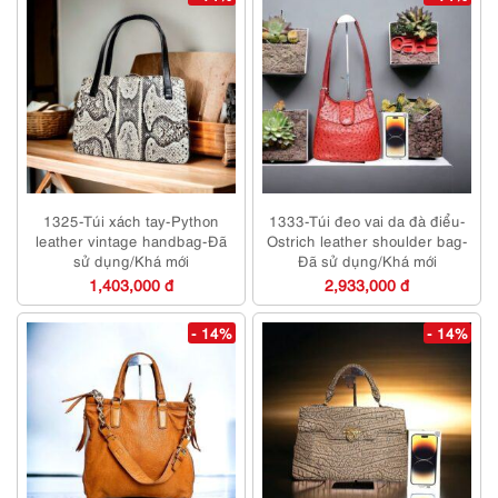
1325-Túi xách tay-Python
1333-Túi đeo vai da đà điểu-
leather vintage handbag-Đã
Ostrich leather shoulder bag-
sử dụng/Khá mới
Đã sử dụng/Khá mới
1,403,000 đ
2,933,000 đ
- 14%
- 14%