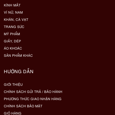
KÍNH MẮT
VÍ NỮ, NAM
KHĂN, CÀ VẠT
TRANG SỨC
MỸ PHẨM
GIẦY, DÉP
ÁO KHOÁC
SẢN PHẨM KHÁC
HƯỚNG DẪN
GIỚI THIỆU
CHÍNH SÁCH GỬI TRẢ / BẢO HÀNH
PHƯƠNG THỨC GIAO NHẬN HÀNG
CHÍNH SÁCH BẢO MẬT
GIỎ HÀNG