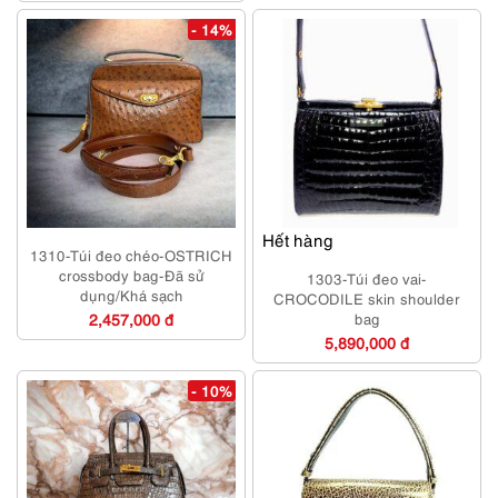
- 14%
Hết hàng
1310-Túi đeo chéo-OSTRICH
crossbody bag-Đã sử
1303-Túi đeo vai-
dụng/Khá sạch
CROCODILE skin shoulder
2,457,000 đ
bag
5,890,000 đ
- 10%