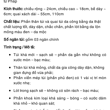
từ Pháp
là:
tại
Kích thước:
chiều rộng ~ 24cm, chiều cao ~ 18cm, bề dày ~
4,650,000 ₫.
là:
6cm; quai xách dài ~ 55cm, 110cm
3,953,000 ₫.
Chất liệu:
Phần thân túi và quai túi da công bằng da thật
chất lượng tốt, dày dặn, chắc chắn, phần lót bằng da lộn
mỏng màu đen – da mộc
Số ngăn túi:
gồm 03 ngăn chính
Tình trạng / Mô tả:
Túi khá mới – sạch sẽ – phần da gần như không có
xước mòn – bạc màu;
Thân túi khá mỏng, chất da gia công dày dặn, không
gian đựng đồ vừa phải;
Phần viền mép túi (phần phủ đen) có 1 vài vị trí mòn
xước nhẹ;
Lót trong sạch sẽ – không có sờn rách – bạc màu;
Phần khoá kim loại khá sáng – bóng – có xước dăm
khá nhỏ – khó quan sát;