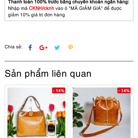
Vendome
Thanh toán 100% trước bằng chuyển khoản ngân hàng:
shoulder
Nhập mã
CKNH/cknh
vào ô "MÃ GIẢM GIÁ" để được
bag-
giảm 10% giá trị đơn hàng
Khá
mới
số
lượng
Chia sẻ:
Sản phẩm liên quan
- 14%
- 14%