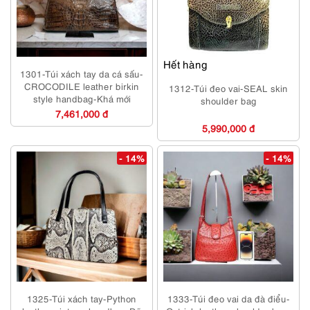
Hết hàng
1301-Túi xách tay da cá sấu-
CROCODILE leather birkin
1312-Túi đeo vai-SEAL skin
style handbag-Khá mới
shoulder bag
7,461,000 đ
5,990,000 đ
- 14%
- 14%
1325-Túi xách tay-Python
1333-Túi đeo vai da đà điểu-