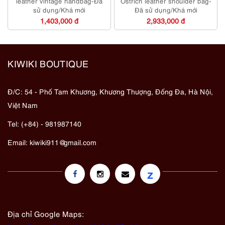
leather vintage handbag-Đã
Ostrich leather shoulder bag-
sử dụng/Khá mới
Đã sử dụng/Khá mới
1,403,000 đ
2,933,000 đ
KIWIKI BOUTIQUE
Đ/C: 54 - Phố Tam Khương, Khương Thượng, Đống Đa, Hà Nội,
Việt Nam
Tel: (+84) - 981987140
Email:
kiwiki911@gmail.com
z
Địa chỉ Google Maps: