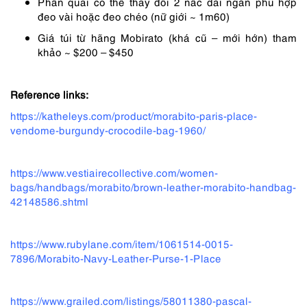
Phần quai có thể thay đổi 2 nấc dài ngắn phù hợp
đeo vài hoặc đeo chéo (nữ giới ~ 1m60)
Giá túi từ hãng Mobirato (khá cũ – mới hớn) tham
khảo ~ $200 – $450
Reference links:
https://katheleys.com/product/morabito-paris-place-
vendome-burgundy-crocodile-bag-1960/
https://www.vestiairecollective.com/women-
bags/handbags/morabito/brown-leather-morabito-handbag-
42148586.shtml
https://www.rubylane.com/item/1061514-0015-
7896/Morabito-Navy-Leather-Purse-1-Place
https://www.grailed.com/listings/58011380-pascal-