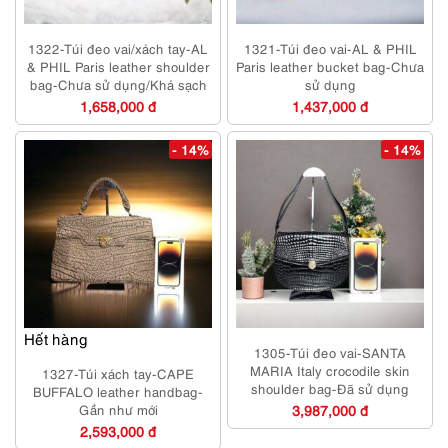
1322-Túi đeo vai/xách tay-AL
1321-Túi đeo vai-AL & PHIL
& PHIL Paris leather shoulder
Paris leather bucket bag-Chưa
bag-Chưa sử dụng/Khá sạch
sử dụng
1,658,000 đ
1,437,000 đ
- 14%
- 14%
Hết hàng
1305-Túi đeo vai-SANTA
MARIA Italy crocodile skin
1327-Túi xách tay-CAPE
shoulder bag-Đã sử dụng
BUFFALO leather handbag-
Gần như mới
3,987,000 đ
2,593,000 đ