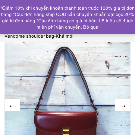
0
*Giảm 10% khi chuyển khoản thanh toán trước 100% giá trị đơn
DANH MỤC
hàng *Các đơn hàng ship COD cần chuyển khoản đặt cọc 20%
giá trị đơn hàng *Các đơn hàng có giá trị trên 1.5 triệu sẽ được
Trang chủ
THƯƠNG HIỆU NỔI BẬT
OTHERS
miễn phí vận chuyển.
Bỏ qua
brand
3801-Túi đeo vai/đeo chéo-MORABITO Place
Vendome shoulder bag-Khá mới