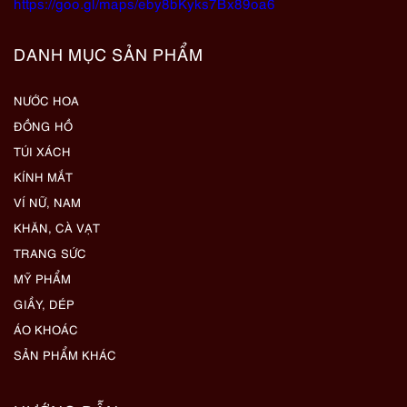
https://goo.gl/maps/eby8bKyks7Bx89oa6
DANH MỤC SẢN PHẨM
NƯỚC HOA
ĐỒNG HỒ
TÚI XÁCH
KÍNH MẮT
VÍ NỮ, NAM
KHĂN, CÀ VẠT
TRANG SỨC
MỸ PHẨM
GIẦY, DÉP
ÁO KHOÁC
SẢN PHẨM KHÁC