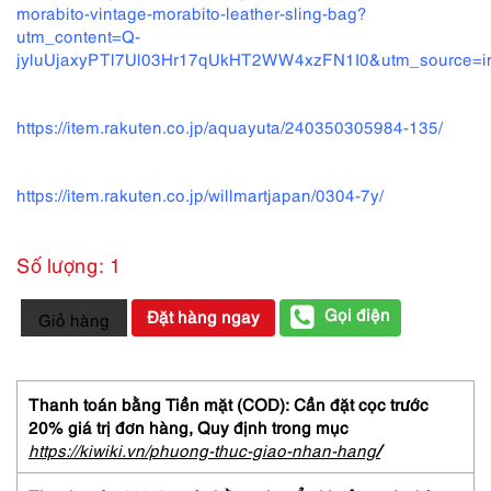
morabito-vintage-morabito-leather-sling-bag?
utm_content=Q-
jyluUjaxyPTl7Ul03Hr17qUkHT2WW4xzFN1I0&utm_source=imp
https://item.rakuten.co.jp/aquayuta/240350305984-135/
https://item.rakuten.co.jp/willmartjapan/0304-7y/
Số lượng: 1
3801-
Gọi điện
Đặt hàng ngay
Giỏ hàng
Túi
đeo
vai/
đeo
Thanh toán bằng Tiền mặt (COD): Cần đặt cọc trước
chéo-
20% giá trị đơn hàng,
Quy định trong mục
MORABITO
https://kiwiki.vn/phuong-thuc-giao-nhan-hang
/
Place