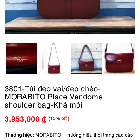
3801-Túi đeo vai/đeo chéo-
MORABITO Place Vendome
shoulder bag-Khá mới
(15% off )
3,953,000
₫
Giá
Giá
gốc
hiện
Thương hiệu:
MORABITO – thương hiệu thời trang cao cấp