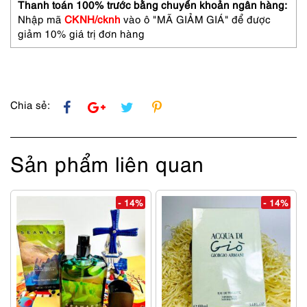
Khá
Thanh toán 100% trước bằng chuyển khoản ngân hàng:
mới
Nhập mã
CKNH/cknh
vào ô "MÃ GIẢM GIÁ" để được
số
giảm 10% giá trị đơn hàng
lượng
Chia sẻ:
Sản phẩm liên quan
- 14%
- 14%