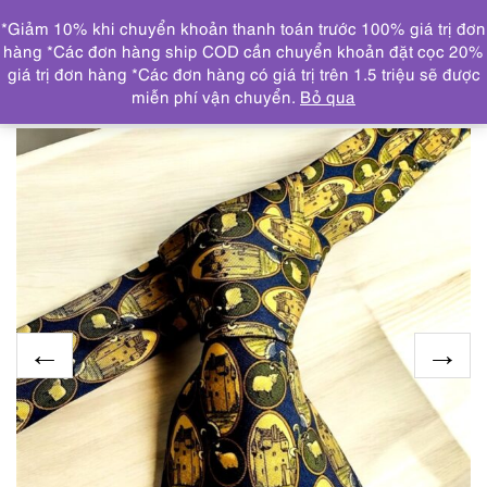
0
*Giảm 10% khi chuyển khoản thanh toán trước 100% giá trị đơn
DANH MỤC
hàng *Các đơn hàng ship COD cần chuyển khoản đặt cọc 20%
giá trị đơn hàng *Các đơn hàng có giá trị trên 1.5 triệu sẽ được
Trang chủ
KHĂN, CÀ VẠT
CRAVAT/CÀ VẠT
3703-
miễn phí vận chuyển.
Bỏ qua
Caravat-DUNHILL London vintage silk tie 9.5cm-Khá mới