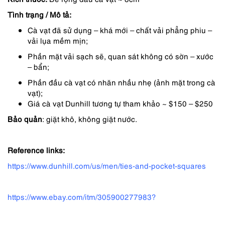
2,090,000 ₫.
là:
Tình trạng / Mô tả:
1,472,000 ₫.
Cà vạt đã sử dụng – khá mới – chất vải phẳng phiu –
vải lụa mềm mịn;
Phần mặt vải sạch sẽ, quan sát không có sờn – xước
– bẩn;
Phần đầu cà vạt có nhăn nhầu nhẹ (ảnh mặt trong cà
vạt);
Giá cà vạt Dunhill tương tự tham khảo ~ $150 – $250
Bảo quản
: giặt khô, không giặt nước.
Reference links:
https://www.dunhill.com/us/men/ties-and-pocket-squares
https://www.ebay.com/itm/305900277983?