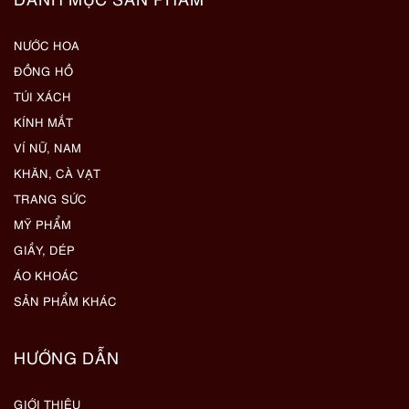
NƯỚC HOA
ĐỒNG HỒ
TÚI XÁCH
KÍNH MẮT
VÍ NỮ, NAM
KHĂN, CÀ VẠT
TRANG SỨC
MỸ PHẨM
GIẦY, DÉP
ÁO KHOÁC
SẢN PHẨM KHÁC
HƯỚNG DẪN
GIỚI THIỆU