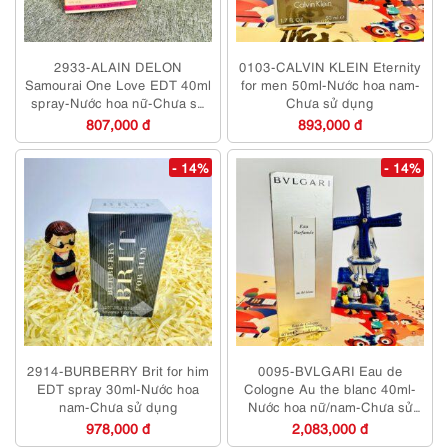
2933-ALAIN DELON
0103-CALVIN KLEIN Eternity
Samourai One Love EDT 40ml
for men 50ml-Nước hoa nam-
spray-Nước hoa nữ-Chưa sử
Chưa sử dụng
dụng
807,000 đ
893,000 đ
- 14%
- 14%
2914-BURBERRY Brit for him
0095-BVLGARI Eau de
EDT spray 30ml-Nước hoa
Cologne Au the blanc 40ml-
nam-Chưa sử dụng
Nước hoa nữ/nam-Chưa sử
dụng
978,000 đ
2,083,000 đ