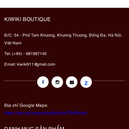
KIWIKI BOUTIQUE
Đ/C: 54 - Phố Tam Khương, Khương Thượng, Đống Đa, Hà Nội,
Việt Nam
Tel: (+84) - 981987140
Email:
kiwiki911@gmail.com
z
Địa chỉ Google Maps:
https://goo.gl/maps/eby8bKyks7Bx89oa6
DANH MỤC SẢN PHẨM