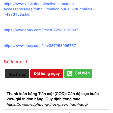
https://www.vestiairecollective.com/men-
accessories/ties/dunhill/multicolour-silk-dunhill-tie-
44973158.shtml
https://www.ebay.com/itm/387258011660?
https://www.ebay.com/itm/387258095757
Số lượng: 1
3703-
Gọi điện
Đặt hàng ngay
Giỏ hàng
Caravat-
DUNHILL
London
vintage
Thanh toán bằng Tiền mặt (COD): Cần đặt cọc trước
silk
20% giá trị đơn hàng,
Quy định trong mục
tie
https://kiwiki.vn/phuong-thuc-giao-nhan-hang
/
9.5cm-