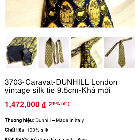
3703-Caravat-DUNHILL London
vintage silk tie 9.5cm-Khá mới
(29% off )
1,472,000
₫
Giá
Giá
gốc
hiện
Thương hiệu
: Dunhill – Made in Italy
Chất liệu
: 100% silk
là:
tại
Kích thước:
Bề rộng đầu cà vạt ~ 8cm