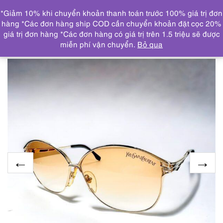
0
*Giảm 10% khi chuyển khoản thanh toán trước 100% giá trị đơn
DANH MỤC
hàng *Các đơn hàng ship COD cần chuyển khoản đặt cọc 20%
giá trị đơn hàng *Các đơn hàng có giá trị trên 1.5 triệu sẽ được
Trang chủ
KÍNH MẮT
3441-Kính mát nữ-Khá mới-
miễn phí vận chuyển.
Bỏ qua
YVES SAINT LAURENT vintage sunglasses