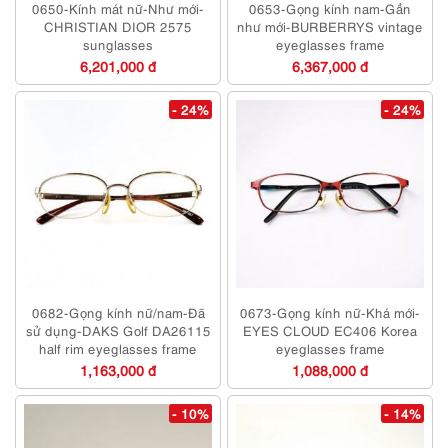
0650-Kính mát nữ-Như mới-
0653-Gọng kính nam-Gần
CHRISTIAN DIOR 2575
như mới-BURBERRYS vintage
sunglasses
eyeglasses frame
6,201,000 đ
6,367,000 đ
- 24%
- 24%
0682-Gọng kính nữ/nam-Đã
0673-Gọng kính nữ-Khá mới-
sử dụng-DAKS Golf DA26115
EYES CLOUD EC406 Korea
half rim eyeglasses frame
eyeglasses frame
1,163,000 đ
1,088,000 đ
- 10%
- 14%