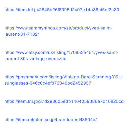
https://item.fril.jp/2645b26f8095d2c07e14a36ef5ef2a30
https://www.sammyninos.com/str/product/yves-saint-
laurent-31-7102/
https://www.etsy.com/uk/listing/1708535451/yves-saint-
laurent-80s-vintage-oversized
https://poshmark.com/listing/Vintage-Rare-Stunning-YSL-
sunglasses-646c0c4efb73040bd2452937
https://item.fril.jp/37d298605e3b1404059386a7d16825cd
https://item.rakuten.co.jp/branddepot/l3604d/