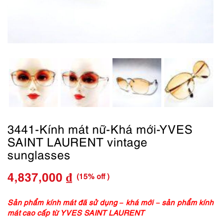
3441-Kính mát nữ-Khá mới-YVES
SAINT LAURENT vintage
sunglasses
(15% off )
4,837,000
₫
Giá
Giá
gốc
hiện
Sản phẩm kính mát đã sử dụng – khá mới – sản phẩm kính
mát cao cấp từ YVES SAINT LAURENT
là:
tại