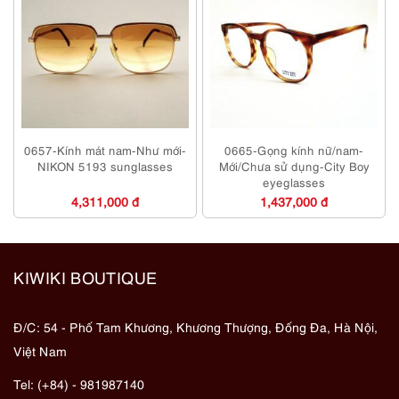
0657-Kính mát nam-Như mới-
0665-Gọng kính nữ/nam-
NIKON 5193 sunglasses
Mới/Chưa sử dụng-City Boy
eyeglasses
4,311,000 đ
1,437,000 đ
KIWIKI BOUTIQUE
Đ/C: 54 - Phố Tam Khương, Khương Thượng, Đống Đa, Hà Nội,
Việt Nam
Tel: (+84) - 981987140