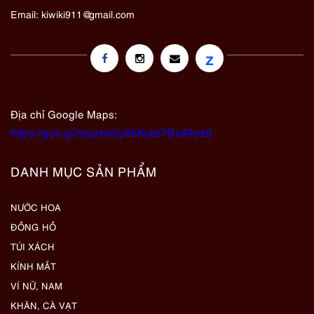
Email:
kiwiki911@gmail.com
z
Địa chỉ Google Maps:
https://goo.gl/maps/eby8bKyks7Bx89oa6
DANH MỤC SẢN PHẨM
NƯỚC HOA
ĐỒNG HỒ
TÚI XÁCH
KÍNH MẮT
VÍ NỮ, NAM
KHĂN, CÀ VẠT