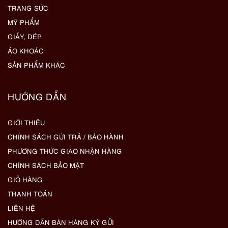
TRANG SỨC
MỸ PHẨM
GIẦY, DÉP
ÁO KHOÁC
SẢN PHẨM KHÁC
HƯỚNG DẪN
GIỚI THIỆU
CHÍNH SÁCH GỬI TRẢ / BẢO HÀNH
PHƯƠNG THỨC GIAO NHẬN HÀNG
CHÍNH SÁCH BẢO MẬT
GIỎ HÀNG
THANH TOÁN
LIÊN HỆ
HƯỚNG DẪN BÁN HÀNG KÝ GỬI