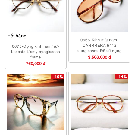
Hết hàng
0666-Kính mát nam-
CANRRERA 5412
0675-Gọng kính nam/nữ-
sunglasses-Đã sử dụng
Lacoste L’amy eyeglasses
frame
3,566,000 đ
760,000 đ
- 10%
- 14%