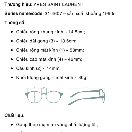
Thương hiệu
: YVES SAINT LAURENT
5,690,000 ₫.
là:
Series name/code
: 31-4607 – sản xuất khoảng 1990s
4,837,000 ₫.
Thông số
:
Chiều rộng khung kính ~ 14.5cm;
Chiều dài gọng (3) ~ 13.5cm;
Chiều rộng mắt kính (1) ~ 58mm:
Chiều cao mắt kính (4) ~ 46mm;
Cầu kính (2) ~ 14mm;
Khối lượng gọng + mắt kính ~ 30gr.
Chất liệu
:
Gọng thép mạ màu vàng chất lượng tốt;