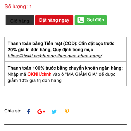
Số lượng: 1
3441-
Gọi điện
Đặt hàng ngay
Giỏ hàng
Kính
mát
nữ-
Khá
Thanh toán bằng Tiền mặt (COD): Cần đặt cọc trước
mới-
20% giá trị đơn hàng,
Quy định trong mục
YVES
https://kiwiki.vn/phuong-thuc-giao-nhan-hang
/
SAINT
LAURENT
Thanh toán 100% trước bằng chuyển khoản ngân hàng:
vintage
Nhập mã
CKNH/cknh
vào ô "MÃ GIẢM GIÁ" để được
sunglasses
giảm 10% giá trị đơn hàng
số
lượng
Chia sẻ: