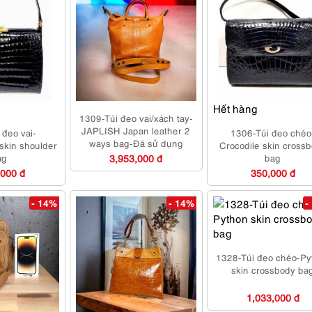
Hết hàng
1309-Túi đeo vai/xách tay-
JAPLISH Japan leather 2
 đeo vai-
1306-Túi đeo chéo
ways bag-Đã sử dụng
kin shoulder
Crocodile skin cross
ag
3,953,000 đ
bag
,000 đ
350,000 đ
- 14%
- 14%
-
1328-Túi đeo chéo-Py
skin crossbody ba
1,033,000 đ