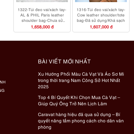
1322-Túi đeo vai/xách tay-
1316-Túi đeo vai/xách tay-
AL & PHIL Paris leather
Cow leather shoulder/tote
shoulder bag-Chưa sử
bag-Đã sử dụng/Khá sạch
dụng/Khá sạch
1,658,000 đ
1,607,000 đ
BÀI VIẾT MỚI NHẤT
Xu Hướng Phối Màu Cà Vạt Và Áo Sơ Mi
trong thời trang Nam Công Sở Hot Nhất
ÀNH
2025
NG
Top 4 Bí Quyết Khi Chọn Mua Cà Vạt –
Giúp Quý Ông Trở Nên Lịch Lãm
Caravat hàng hiệu đã qua sử dụng – Bí
quyết nâng tầm phong cách cho dân văn
phòng