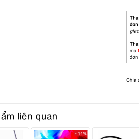
xách
tay/
đeo
Than
vai-
đơn
FURL
gia
Elena
Saffi
Tha
satch
mã
bag-
đơn
Khá
mới
số
Chia 
lượng
ẩm liên quan
- 14%