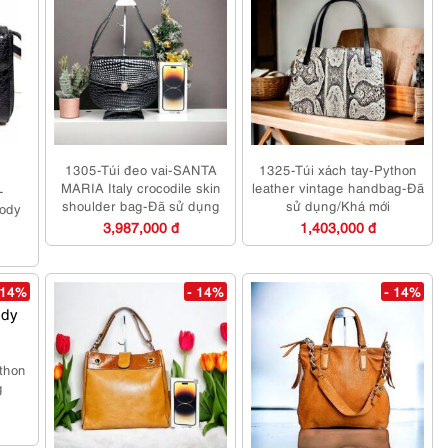
1305-Túi đeo vai-SANTA
1325-Túi xách tay-Python
MARIA Italy crocodile skin
leather vintage handbag-Đã
-
shoulder bag-Đã sử dụng
sử dụng/Khá mới
body
3,987,000 đ
1,403,000 đ
 14%
- 14%
- 14%
thon
g