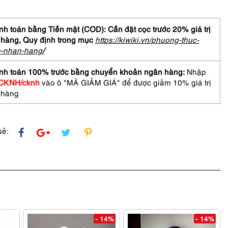
h toán bằng Tiền mặt (COD): Cần đặt cọc trước 20% giá trị
 hàng,
Quy định trong mục
https://kiwiki.vn/phuong-thuc-
A
o-nhan-hang
/
ano
nh toán 100% trước bằng chuyển khoản ngân hàng:
Nhập
el
CKNH/cknh
vào ô "MÃ GIẢM GIÁ" để được giảm 10% giá trị
 hàng
sẻ:
- 14%
- 14%