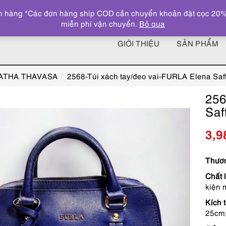
 hàng *Các đơn hàng ship COD cần chuyển khoản đặt cọc 20% giá
miễn phí vận chuyển.
Bỏ qua
GIỚI THIỆU
SẢN PHẨM
MATHA THAVASA
2568-Túi xách tay/đeo vai-FURLA Elena Saf
256
Saf
3,9
Thươn
Chất l
kiện 
Kích 
25cm;