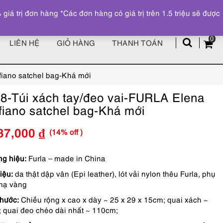
Đăng ký
Tài khoản
z
 trị đơn hàng *Các đơn hàng có giá trị trên 1.5 triệu sẽ được
0
LIÊN HỆ
GIỎ HÀNG
THANH TOÁN
fiano satchel bag-Khá mới
8-Túi xách tay/đeo vai-FURLA Elena
fiano satchel bag-Khá mới
(14% off )
87,000
₫
Giá
Giá
gốc
hiện
g hiệu:
Furla – made in China
iệu:
da thật dập vân (Epi leather), lót vải nylon thêu Furla, phụ
là:
tại
mạ vàng
4,690,000 ₫.
là:
thước:
Chiều rộng x cao x dày ~ 25 x 29 x 15cm; quai xách ~
3,987,000 ₫.
 quai đeo chéo dài nhất ~ 110cm;