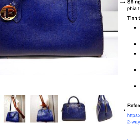
Số ng
phía t
Tình t
Refer
https
2-way