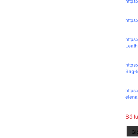
https
https
https
Leat
https
Bag-5
https
elena
Số l
2568-
Gi
Túi