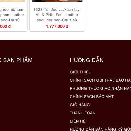
 chéo nữ/nam-
1323-Túi đeo vai/xách tay-
hant leather
AL & PHIL Paris leather
 bag-Đã sử
shoulder bag-Chưa sử
ng
dụng/Khá sạch
,000 đ
1,777,000 đ
C SẢN PHẨM
HƯỚNG DẪN
GIỚI THIỆU
CHÍNH SÁCH GỬI TRẢ / BẢO H
PHƯƠNG THỨC GIAO NHẬN HÀ
CHÍNH SÁCH BẢO MẬT
GIỎ HÀNG
THANH TOÁN
LIÊN HỆ
HƯỚNG DẪN BÁN HÀNG KÝ GỬI