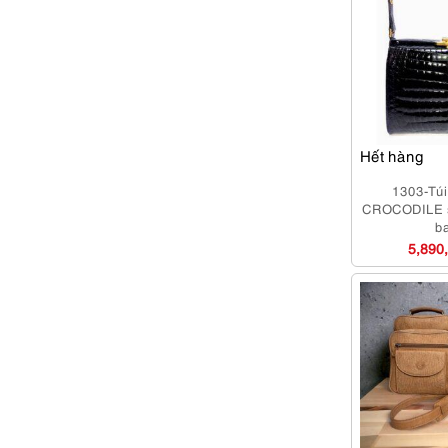
Hết hàng
1303-Túi
CROCODILE s
b
5,890