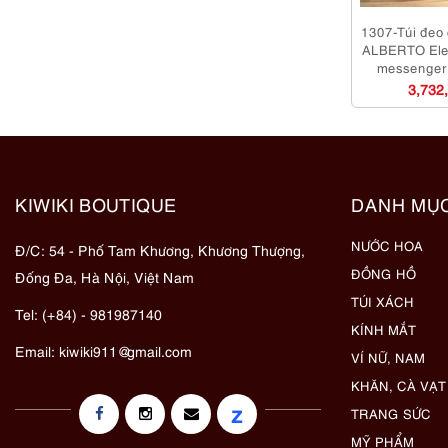
1307-Túi đeo
ALBERTO Elep
messenger
dụ
3,732
KIWIKI BOUTIQUE
DANH MỤ
NƯỚC HOA
Đ/C: 54 - Phố Tam Khương, Khương Thượng,
ĐỒNG HỒ
Đống Đa, Hà Nội, Việt Nam
TÚI XÁCH
Tel: (+84) - 981987140
KÍNH MẮT
Email:
kiwiki911@gmail.com
VÍ NỮ, NAM
KHĂN, CÀ VẠT
z
TRANG SỨC
MỸ PHẨM