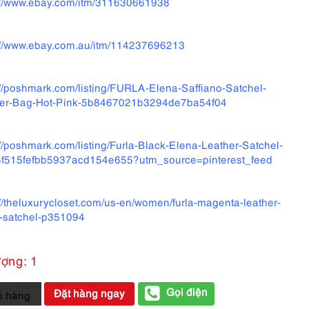
://www.ebay.com/itm/311630661938
://www.ebay.com.au/itm/114237696213
://poshmark.com/listing/FURLA-Elena-Saffiano-Satchel-
her-Bag-Hot-Pink-5b8467021b3294de7ba54f04
://poshmark.com/listing/Furla-Black-Elena-Leather-Satchel-
f515fefbb5937acd154e655?utm_source=pinterest_feed
://theluxurycloset.com/us-en/women/furla-magenta-leather-
-satchel-p351094
ượng: 1
Gọi điện
Đặt hàng ngay
ỏ hàng