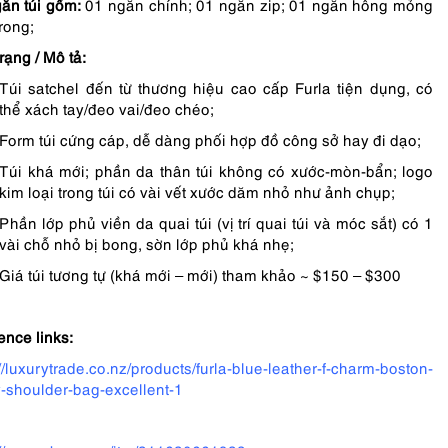
ăn túi gồm:
01 ngăn chính; 01 ngăn zip; 01 ngăn hông mỏng
rong;
rạng / Mô tả:
Túi satchel đến từ thương hiệu cao cấp Furla tiện dụng, có
thể xách tay/đeo vai/đeo chéo;
Form túi cứng cáp, dễ dàng phối hợp đồ công sở hay đi dạo;
Túi khá mới; phần da thân túi không có xước-mòn-bẩn; logo
kim loại trong túi có vài vết xước dăm nhỏ như ảnh chụp;
Phần lớp phủ viền da quai túi (vị trí quai túi và móc sắt) có 1
vài chỗ nhỏ bị bong, sờn lớp phủ khá nhẹ;
Giá túi tương tự (khá mới – mới) tham khảo ~ $150 – $300
ence links:
://luxurytrade.co.nz/products/furla-blue-leather-f-charm-boston-
-shoulder-bag-excellent-1