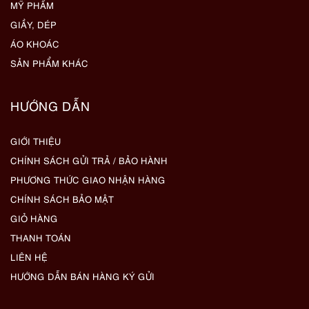
MỸ PHẨM
GIẦY, DÉP
ÁO KHOÁC
SẢN PHẨM KHÁC
HƯỚNG DẪN
GIỚI THIỆU
CHÍNH SÁCH GỬI TRẢ / BẢO HÀNH
PHƯƠNG THỨC GIAO NHẬN HÀNG
CHÍNH SÁCH BẢO MẬT
GIỎ HÀNG
THANH TOÁN
LIÊN HỆ
HƯỚNG DẪN BÁN HÀNG KÝ GỬI