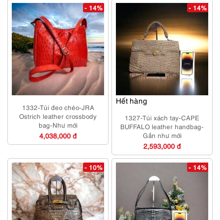
- 14%
- 14%
Hết hàng
1332-Túi đeo chéo-JRA
Ostrich leather crossbody
1327-Túi xách tay-CAPE
bag-Như mới
BUFFALO leather handbag-
4,038,000 đ
Gần như mới
2,593,000 đ
- 10%
- 14%