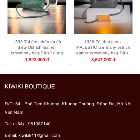
1330-Túi đeo chéo da đà
1329-Túi đeo chéo-
điểu-Ostrich leather
MAJESTIC Germany ostrich
crossbody bag-Đã sử dụng
leather crossbody bag-Đã sử
dụng
1,522,000 đ
3,647,000 đ
KIWIKI BOUTIQUE
Đ/C: 54 - Phố Tam Khương, Khương Thượng, Đống Đa, Hà Nội,
Việt Nam
Tel: (+84) - 981987140
Email:
kiwiki911@gmail.com