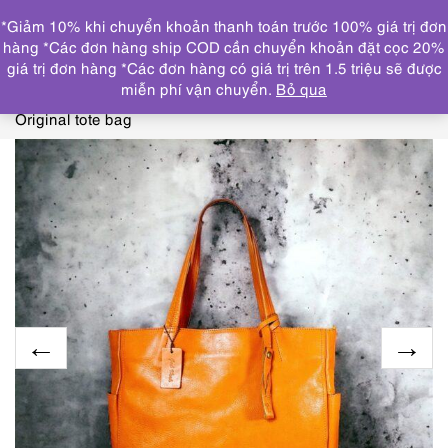
0
*Giảm 10% khi chuyển khoản thanh toán trước 100% giá trị đơn
DANH MỤC
hàng *Các đơn hàng ship COD cần chuyển khoản đặt cọc 20%
giá trị đơn hàng *Các đơn hàng có giá trị trên 1.5 triệu sẽ được
Trang chủ
TÚI XÁCH
THƯƠNG HIỆU KHÁC
2519-Túi
miễn phí vận chuyển.
Bỏ qua
xách tay/đeo vai nữ/nam-GAD WORK Tokyu Hands
Original tote bag