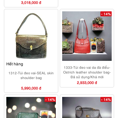
3,018,000 đ
- 14%
Hết hàng
1333-Túi đeo vai da đà điểu-
Ostrich leather shoulder bag-
1312-Túi đeo vai-SEAL skin
Đã sử dụng/Khá mới
shoulder bag
2,933,000 đ
5,990,000 đ
- 14%
- 14%