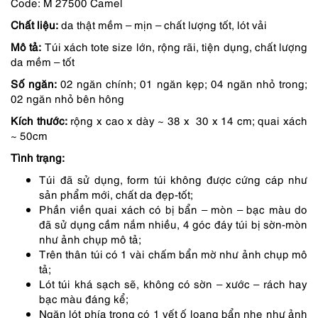
Code: M 27500 Camel
là:
tại
Chất liệu:
da thật mềm – mịn – chất lượng tốt, lót vải
1,250,000 ₫.
là:
Mô tả:
Túi xách tote size lớn, rộng rãi, tiện dụng, chất lượng
1,150,000 ₫.
da mềm – tốt
Số ngăn:
02 ngăn chính; 01 ngăn kẹp; 04 ngăn nhỏ trong;
02 ngăn nhỏ bên hông
Kích thước:
rộng x cao x dày ~ 38 x 30 x 14 cm; quai xách
~ 50cm
Tình trạng:
Túi đã sử dụng, form túi không được cứng cáp như
sản phẩm mới, chất da đẹp-tốt;
Phần viền quai xách có bị bẩn – mòn – bạc màu do
đã sử dụng cầm nắm nhiều, 4 góc đáy túi bị sờn-mòn
như ảnh chụp mô tả;
Trên thân túi có 1 vài chấm bẩn mờ như ảnh chụp mô
tả;
Lót túi khá sạch sẽ, không có sờn – xước – rách hay
bạc màu đáng kể;
Ngăn lót phía trong có 1 vết ố loang bẩn nhẹ như ảnh