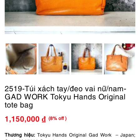
2519-Túi xách tay/đeo vai nữ/nam-
GAD WORK Tokyu Hands Original
tote bag
(8% off )
1,150,000
₫
Giá
Giá
gốc
hiện
Thương hiệu:
Tokyu Hands Original Gad Work – Japan;