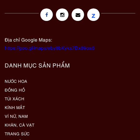
z
Địa chỉ Google Maps:
https://goo.gl/maps/eby8bKyks7Bx89oa6
DANH MỤC SẢN PHẨM
NƯỚC HOA
ĐỒNG HỒ
TÚI XÁCH
KÍNH MẮT
VÍ NỮ, NAM
KHĂN, CÀ VẠT
TRANG SỨC