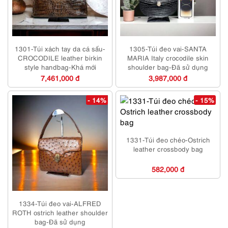
1301-Túi xách tay da cá sấu-
1305-Túi đeo vai-SANTA
CROCODILE leather birkin
MARIA Italy crocodile skin
style handbag-Khá mới
shoulder bag-Đã sử dụng
7,461,000 đ
3,987,000 đ
- 14%
- 15%
1331-Túi đeo chéo-Ostrich
leather crossbody bag
582,000 đ
1334-Túi đeo vai-ALFRED
ROTH ostrich leather shoulder
bag-Đã sử dụng