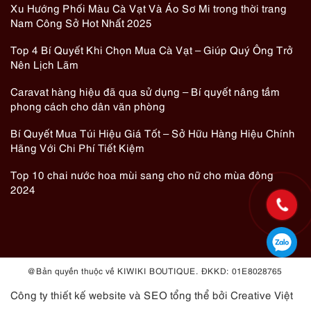
Xu Hướng Phối Màu Cà Vạt Và Áo Sơ Mi trong thời trang
Nam Công Sở Hot Nhất 2025
Top 4 Bí Quyết Khi Chọn Mua Cà Vạt – Giúp Quý Ông Trở
Nên Lịch Lãm
Caravat hàng hiệu đã qua sử dụng – Bí quyết nâng tầm
phong cách cho dân văn phòng
Bí Quyết Mua Túi Hiệu Giá Tốt – Sở Hữu Hàng Hiệu Chính
Hãng Với Chi Phí Tiết Kiệm
Top 10 chai nước hoa mùi sang cho nữ cho mùa đông
2024
@ Bản quyền thuộc về KIWIKI BOUTIQUE. ĐKKD: 01E8028765
Công ty thiết kế website
và
SEO tổng thể
bởi Creative Việt