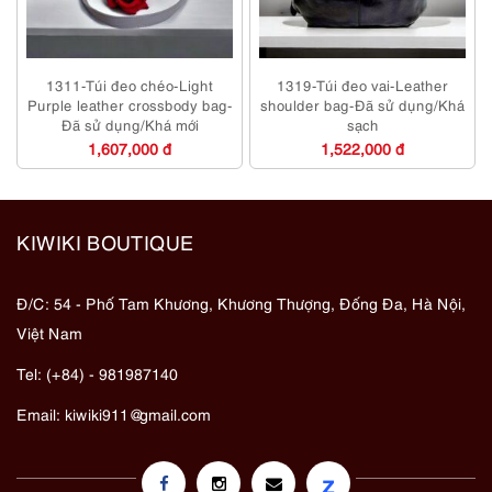
1311-Túi đeo chéo-Light
1319-Túi đeo vai-Leather
Purple leather crossbody bag-
shoulder bag-Đã sử dụng/Khá
Đã sử dụng/Khá mới
sạch
1,607,000 đ
1,522,000 đ
KIWIKI BOUTIQUE
Đ/C: 54 - Phố Tam Khương, Khương Thượng, Đống Đa, Hà Nội,
Việt Nam
Tel: (+84) - 981987140
Email:
kiwiki911@gmail.com
z