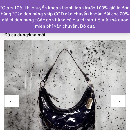
0
*Giảm 10% khi chuyển khoản thanh toán trước 100% giá trị đơn
DANH MỤC
hàng *Các đơn hàng ship COD cần chuyển khoản đặt cọc 20%
giá trị đơn hàng *Các đơn hàng có giá trị trên 1.5 triệu sẽ được
Trang chủ
THƯƠNG HIỆU NỔI BẬT
COACH
2512-
miễn phí vận chuyển.
Bỏ qua
Túi đeo vai/đeo chéo-COACH patent leather shoulder bag-
Đã sử dụng/khá mới