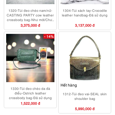
1320-Túi đeo chéo nam/nữ-
1304-Túi xách tay-Crocodile
CASTING PARTY cow leather
leather handbag-Đã sử dụng
crossbody bag-Như mới/Chưa
sử dụng
3,375,000 đ
3,137,000 đ
- 14%
Hết hàng
1330-Túi đeo chéo da đà
điểu-Ostrich leather
1312-Túi đeo vai-SEAL skin
crossbody bag-Đã sử dụng
shoulder bag
1,522,000 đ
5,990,000 đ