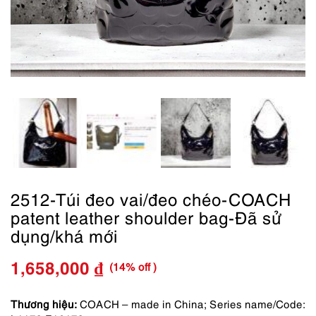
2512-Túi đeo vai/đeo chéo-COACH
patent leather shoulder bag-Đã sử
dụng/khá mới
(14% off )
1,658,000
₫
Giá
Giá
gốc
hiện
Thương hiệu:
COACH – made in China; Series name/Code: