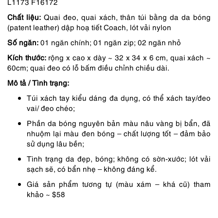
L1173 F16172
là:
tại
Chất liệu:
Quai đeo, quai xách, thân túi bằng da da bóng
1,950,000 ₫.
là:
(patent leather) dập hoạ tiết Coach, lót vải nylon
1,658,000 ₫.
Số ngăn:
01 ngăn chính; 01 ngăn zip; 02 ngăn nhỏ
Kích thước:
rộng x cao x dày ~ 32 x 34 x 6 cm, quai xách ~
60cm; quai đeo có lỗ bấm điều chỉnh chiều dài.
Mô tả / Tình trạng:
Túi xách tay kiểu dáng đa dụng, có thể xách tay/đeo
vai/ đeo chéo;
Phần da bóng nguyên bản màu nâu vàng bị bẩn, đã
nhuộm lại màu đen bóng – chất lượng tốt – đảm bảo
sử dụng lâu bền;
Tình trạng da đẹp, bóng; không có sờn-xước; lót vải
sạch sẽ, có bẩn nhẹ – không đáng kể.
Giá sản phẩm tương tự (màu xám – khá cũ) tham
khảo ~ $58