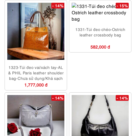
- 14%
- 15%
1331-Túi đeo chéo-Ostrich
leather crossbody bag
582,000 đ
1323-Túi đeo vai/xách tay-AL
& PHIL Paris leather shoulder
bag-Chưa sử dụng/Khá sạch
1,777,000 đ
- 14%
- 14%