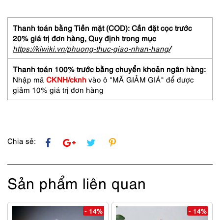
đeo
vai/
đeo
Thanh toán bằng Tiền mặt (COD): Cần đặt cọc trước
chéo-
20% giá trị đơn hàng,
Quy định trong mục
COACH
https://kiwiki.vn/phuong-thuc-giao-nhan-hang
/
patent
leather
Thanh toán 100% trước bằng chuyển khoản ngân hàng:
shoulder
Nhập mã
CKNH/cknh
vào ô "MÃ GIẢM GIÁ" để được
bag-
giảm 10% giá trị đơn hàng
Đã
sử
dụng/khá
mới
số
Chia sẻ:
lượng
Sản phẩm liên quan
- 14%
- 14%