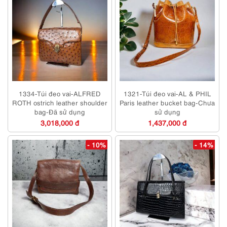
1334-Túi đeo vai-ALFRED
1321-Túi đeo vai-AL & PHIL
ROTH ostrich leather shoulder
Paris leather bucket bag-Chưa
bag-Đã sử dụng
sử dụng
3,018,000 đ
1,437,000 đ
- 10%
- 14%