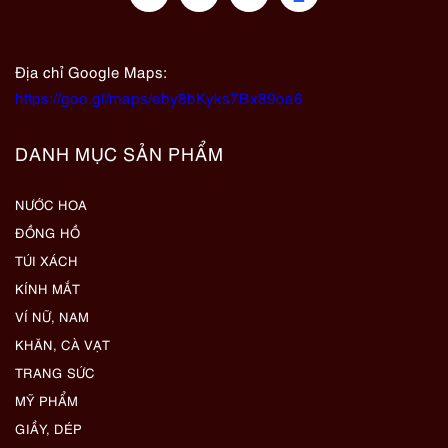
Địa chỉ Google Maps:
https://goo.gl/maps/eby8bKyks7Bx89oa6
DANH MỤC SẢN PHẨM
NƯỚC HOA
ĐỒNG HỒ
TÚI XÁCH
KÍNH MẮT
VÍ NỮ, NAM
KHĂN, CÀ VẠT
TRANG SỨC
MỸ PHẨM
GIẦY, DÉP