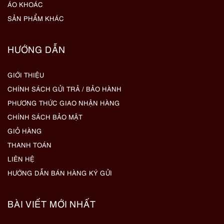
ÁO KHOÁC
SẢN PHẨM KHÁC
HƯỚNG DẪN
GIỚI THIỆU
CHÍNH SÁCH GỬI TRẢ / BẢO HÀNH
PHƯƠNG THỨC GIAO NHẬN HÀNG
CHÍNH SÁCH BẢO MẬT
GIỎ HÀNG
THANH TOÁN
LIÊN HỆ
HƯỚNG DẪN BÁN HÀNG KÝ GỬI
BÀI VIẾT MỚI NHẤT