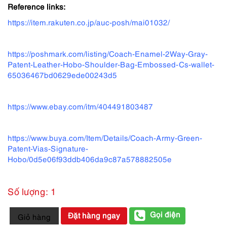
Reference links:
https://item.rakuten.co.jp/auc-posh/mai01032/
https://poshmark.com/listing/Coach-Enamel-2Way-Gray-
Patent-Leather-Hobo-Shoulder-Bag-Embossed-Cs-wallet-
65036467bd0629ede00243d5
https://www.ebay.com/itm/404491803487
https://www.buya.com/Item/Details/Coach-Army-Green-
Patent-Vias-Signature-
Hobo/0d5e06f93ddb406da9c87a578882505e
Số lượng: 1
2512-
Gọi điện
Đặt hàng ngay
Giỏ hàng
Túi